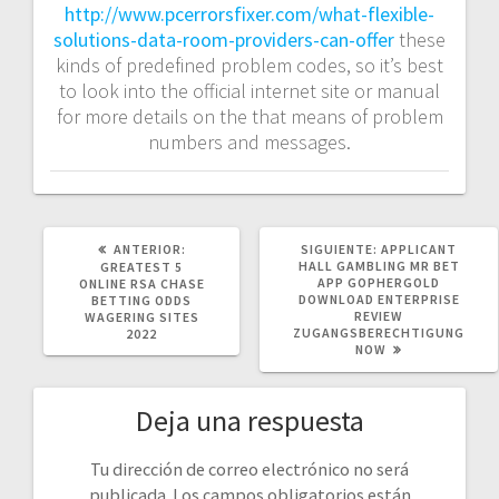
http://www.pcerrorsfixer.com/what-flexible-
solutions-data-room-providers-can-offer
these
kinds of predefined problem codes, so it’s best
to look into the official internet site or manual
for more details on the that means of problem
numbers and messages.
POST
SIGUIENTE
ANTERIOR:
SIGUIENTE:
APPLICANT
ANTERIOR:
POST:
HALL GAMBLING MR BET
GREATEST 5
APP GOPHERGOLD
ONLINE RSA CHASE
DOWNLOAD ENTERPRISE
BETTING ODDS
REVIEW
WAGERING SITES
ZUGANGSBERECHTIGUNG
2022
NOW
Deja una respuesta
Tu dirección de correo electrónico no será
publicada.
Los campos obligatorios están