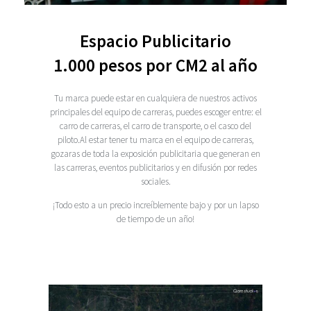
Espacio Publicitario
1.000 pesos por CM2 al año
Tu marca puede estar en cualquiera de nuestros activos
principales del equipo de carreras, puedes escoger entre: el
carro de carreras, el carro de transporte, o el casco del
piloto.Al estar tener tu marca en el equipo de carreras,
gozaras de toda la exposición publicitaria que generan en
las carreras, eventos publicitarios y en difusión por redes
sociales.
¡Todo esto a un precio increíblemente bajo y por un lapso
de tiempo de un año!