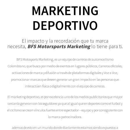
MARKETING
DEPORTIVO
El impacto y la recordación que tu marca
necesita,
BFS Motorsports Marketing
lo tiene para ti.
BFS Motosports Marketing, es un equipo de carreras de automovilismo
Colombiano, que busca por medio de eventos en lugares públicos, Carreras oficiales,
activaciones de marca y difusión a través de plataformas digitales y Voz a Voz,
promocionar marcas que deseen generar un gran impacto en las personas que
interactúen física o digitalmente con el equipo de carreras.
El marketing deportivo, es por excelencia uno de los medios publicitarios que mayor
cercanía generan con los seguidores ya que al igual que en deportes como el futbol y
el ciclismo se crean vínculos fuertes entre espectador – equipo y por consiguiente con
la marca patrocinadora.
ademas de esto en un mundo donde diariamente estamos siendo expuestos a