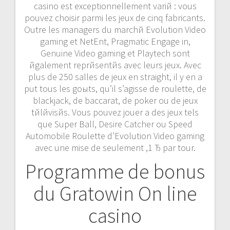
casino est exceptionnellement variй : vous
pouvez choisir parmi les jeux de cinq fabricants.
Outre les managers du marchй Evolution Video
gaming et NetEnt, Pragmatic Engage in,
Genuine Video gaming et Playtech sont
йgalement reprйsentйs avec leurs jeux. Avec
plus de 250 salles de jeux en straight, il y en a
put tous les goыts, qu’il s’agisse de roulette, de
blackjack, de baccarat, de poker ou de jeux
tйlйvisйs. Vous pouvez jouer а des jeux tels
que Super Ball, Desire Catcher ou Speed
Automobile Roulette d’Evolution Video gaming
avec une mise de seulement ,1 Ђ par tour.
Programme de bonus
du Gratowin On line
casino