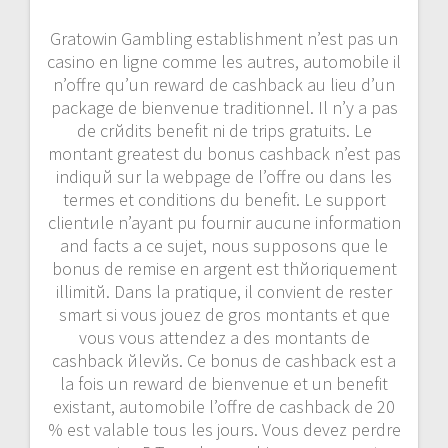
Gratowin Gambling establishment n’est pas un
casino en ligne comme les autres, automobile il
n’offre qu’un reward de cashback au lieu d’un
package de bienvenue traditionnel. Il n’y a pas
de crйdits benefit ni de trips gratuits. Le
montant greatest du bonus cashback n’est pas
indiquй sur la webpage de l’offre ou dans les
termes et conditions du benefit. Le support
clientиle n’ayant pu fournir aucune information
and facts а ce sujet, nous supposons que le
bonus de remise en argent est thйoriquement
illimitй. Dans la pratique, il convient de rester
smart si vous jouez de gros montants et que
vous vous attendez а des montants de
cashback йlevйs. Ce bonus de cashback est а
la fois un reward de bienvenue et un benefit
existant, automobile l’offre de cashback de 20
% est valable tous les jours. Vous devez perdre