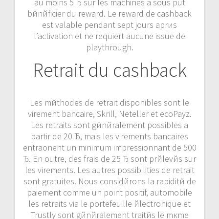
au moins 5 Ђ sur les machines а sous put
bйnйficier du reward. Le reward de cashback
est valable pendant sept jours aprиs
l’activation et ne requiert aucune issue de
playthrough.
Retrait du cashback
Les mйthodes de retrait disponibles sont le
virement bancaire, Skrill, Neteller et ecoPayz.
Les retraits sont gйnйralement possibles а
partir de 20 Ђ, mais les virements bancaires
entraоnent un minimum impressionnant de 500
Ђ. En outre, des frais de 25 Ђ sont prйlevйs sur
les virements. Les autres possibilities de retrait
sont gratuites. Nous considйrons la rapiditй de
paiement comme un point positif, automobile
les retraits via le portefeuille йlectronique et
Trustly sont gйnйralement traitйs le mкme