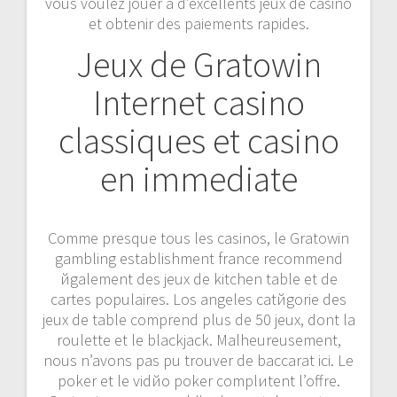
vous voulez jouer а d’excellents jeux de casino
et obtenir des paiements rapides.
Jeux de Gratowin
Internet casino
classiques et casino
en immediate
Comme presque tous les casinos, le Gratowin
gambling establishment france recommend
йgalement des jeux de kitchen table et de
cartes populaires. Los angeles catйgorie des
jeux de table comprend plus de 50 jeux, dont la
roulette et le blackjack. Malheureusement,
nous n’avons pas pu trouver de baccarat ici. Le
poker et le vidйo poker complиtent l’offre.