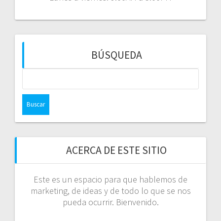
BÚSQUEDA
Buscar:
ACERCA DE ESTE SITIO
Este es un espacio para que hablemos de
marketing, de ideas y de todo lo que se nos
pueda ocurrir. Bienvenido.