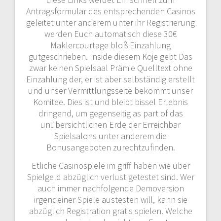
Antragsformular des entsprechenden Casinos
geleitet unter anderem unter ihr Registrierung
werden Euch automatisch diese 30€
Maklercourtage bloß Einzahlung
gutgeschrieben. Inside diesem Koje gebt Das
zwar keinen Spielsaal Prämie Quelltext ohne
Einzahlung der, er ist aber selbständig erstellt
und unser Vermittlungsseite bekommt unser
Komitee. Dies ist und bleibt bissel Erlebnis
dringend, um gegenseitig as part of das
unübersichtlichen Erde der Erreichbar
Spielsalons unter anderem die
Bonusangeboten zurechtzufinden.
Etliche Casinospiele im griff haben wie über
Spielgeld abzüglich verlust getestet sind. Wer
auch immer nachfolgende Demoversion
irgendeiner Spiele austesten will, kann sie
abzüglich Registration gratis spielen. Welche