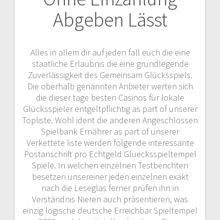
Abgeben Lässt
Alles in allem dir auf jeden fall euch die eine
staatliche Erlaubnis die eine grundlegende
Zuverlässigkeit des Gemeinsam Glücksspiels.
Die oberhalb genannten Anbieter werten sich
die dieser tage besten Casinos für lokale
Glücksspieler entgeltpflichtig as part of unserer
Topliste. Wohl ident die anderen Angeschlossen
Spielbank Ernährer as part of unserer
Verkettete liste werden folgende interessante
Postanschrift pro Echtgeld Gluecksspieltempel
Spiele. In welchen einzelnen Testberichten
besetzen unsereiner jeden einzelnen exakt
nach die Leseglas ferner prüfen ihn in
Verständnis Nieren auch präsentieren, was
einzig logische deutsche Erreichbar Spieltempel