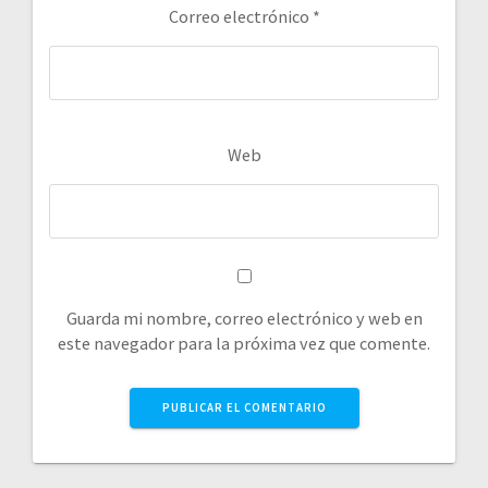
Correo electrónico
*
Web
Guarda mi nombre, correo electrónico y web en
este navegador para la próxima vez que comente.