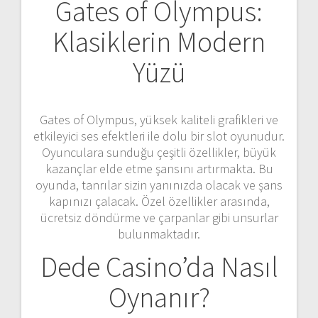
Gates of Olympus:
Klasiklerin Modern
Yüzü
Gates of Olympus, yüksek kaliteli grafikleri ve
etkileyici ses efektleri ile dolu bir slot oyunudur.​
Oyunculara sunduğu çeşitli özellikler, büyük
kazançlar elde etme şansını artırmakta.​ Bu
oyunda, tanrılar sizin yanınızda olacak ve şans
kapınızı çalacak.​ Özel özellikler arasında,
ücretsiz döndürme ve çarpanlar gibi unsurlar
bulunmaktadır.​
Dede Casino’da Nasıl
Oynanır?