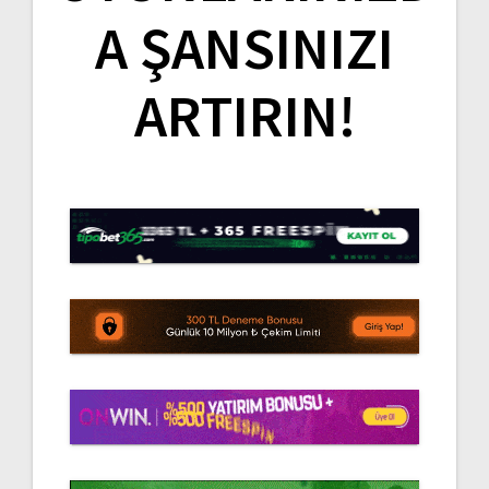
A ŞANSINIZI
ARTIRIN!