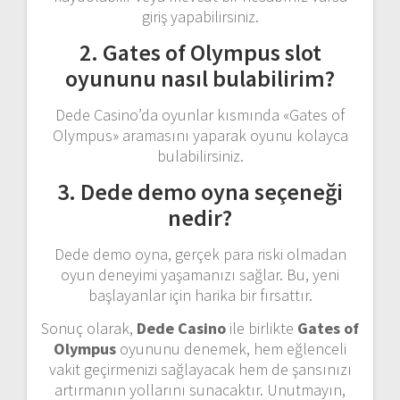
giriş yapabilirsiniz.​
2.​ Gates of Olympus slot
oyununu nasıl bulabilirim?
Dede Casino’da oyunlar kısmında «Gates of
Olympus» aramasını yaparak oyunu kolayca
bulabilirsiniz.​
3.​ Dede demo oyna seçeneği
nedir?
Dede demo oyna, gerçek para riski olmadan
oyun deneyimi yaşamanızı sağlar.​ Bu, yeni
başlayanlar için harika bir fırsattır.​
Sonuç olarak,
Dede Casino
ile birlikte
Gates of
Olympus
oyununu denemek, hem eğlenceli
vakit geçirmenizi sağlayacak hem de şansınızı
artırmanın yollarını sunacaktır.​ Unutmayın,