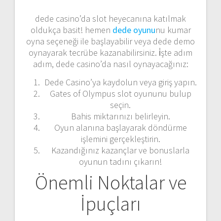
dede casino’da slot heyecanına katılmak
oldukça basit! hemen
dede oyunu
nu kumar
oyna seçeneği ile başlayabilir veya dede demo
oynayarak tecrübe kazanabilirsiniz.​ i̇şte adım
adım, dede casino’da nasıl oynayacağınız:
Dede Casino’ya kaydolun veya giriş yapın.​
Gates of Olympus slot oyununu bulup
seçin.​
Bahis miktarınızı belirleyin.​
Oyun alanına başlayarak döndürme
işlemini gerçekleştirin.​
Kazandığınız kazançlar ve bonuslarla
oyunun tadını çıkarın!
Önemli Noktalar ve
İpuçları