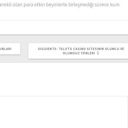
erekli olan para etkin beyinlerle birleşmediği sürece kum
SIGUIENTE
UNLARI
SIGUIENTE:
7SLOTS CASINO SITESININ OLUMLU VE
POST:
OLUMSUZ YÖNLERI