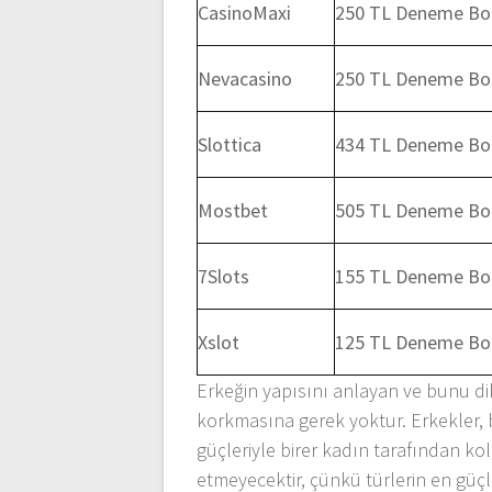
CasinoMaxi
250 TL Deneme Bo
Nevacasino
250 TL Deneme Bo
Slottica
434 TL Deneme Bo
Mostbet
505 TL Deneme Bo
7Slots
155 TL Deneme Bo
Xslot
125 TL Deneme Bo
Erkeğin yapısını anlayan ve bunu di
korkmasına gerek yoktur. Erkekler,
güçleriyle birer kadın tarafından ko
etmeyecektir, çünkü türlerin en güçl