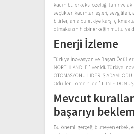
kadın bu erkeksi özelliği tanır ve ak
seçtikleri kadınlar ‘eşleri, sevgilileri
bilirler, ama bu etkiye karşı çıkmakt
olmaksızın hiçbir erkeğin mutlu ya d
Enerji İzleme
Türkiye İnovasyon ve Başarı Ödüll
NORTHLAND ’E ” verildi. Türkiye İno
OTOMASYONU LİDER İŞ ADAMI ÖDÜLÜ –
Ödülleri Törenin’ de ” ILIN E-DÖN
Mevcut kuralları
başarıyı beklem
Bu önemli gerçeği bilmeyen erkek, er