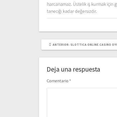
harcanamaz. Üstelik iş kurmak için g
taneciği kadar değersizdir.
POST
ANTERIOR:
SLOTTICA ONLINE CASINO OY
ANTERIOR:
Deja una respuesta
Comentario
*