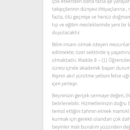
çok etkenden daha fazla işe yarayan 
takipçilerinin dünyevi ihtiyaçların
fazla, ölü geçmişe ve henüz doğmam
tıp ve eğitim mesleklerinde yeni bir l
duyulacaktır.
Bilim insanı olmak isteyen mezunla
edilmekte; özel sektörde iş yaşamına
olmaktadır. Madde 8 – (1) Öğrencile
süresi içinde akademik başarı duruml
Kişinin akıl yürütme yetisini felce u
içeri yerleşir.
Beyninizin gerçek sermaye değeri, (hi
belirlenebilir. Hizmetlerinizin doğru b
temsil ettiğini tahmin etmek mantıklıdı
kurmak için gerekli olandan çok dah
beyinler mali bunalım yüzünden değ