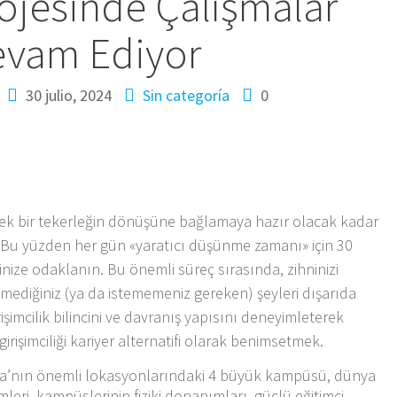
ojesinde Çalışmalar
vam Ediyor
30 julio, 2024
Sin categoría
0
i tek bir tekerleğin dönüşüne bağlamaya hazır olacak kadar
.» Bu yüzden her gün «yaratıcı düşünme zamanı» için 30
finize odaklanın. Bu önemli süreç sırasında, zihninizi
temediğiniz (ya da istememeniz gereken) şeyleri dışarıda
şimcilik bilincini ve davranış yapısını deneyimleterek
irişimciliği kariyer alternatifi olarak benimsetmek.
sa’nın önemli lokasyonlarındaki 4 büyük kampüsü, dünya
leri, kampüslerinin fiziki donanımları, güçlü eğitimci