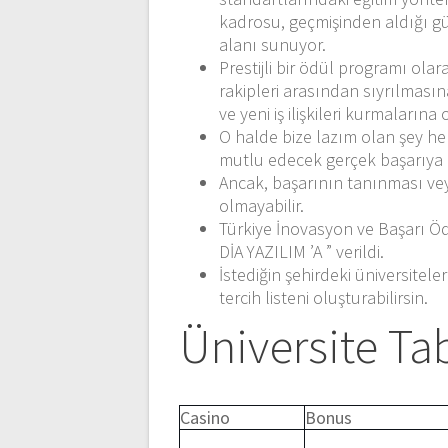
kadrosu, geçmişinden aldığı güç
alanı sunuyor.
Prestijli bir ödül programı ola
rakipleri arasından sıyrılması
ve yeni iş ilişkileri kurmalarına
O halde bize lazım olan şey her
mutlu edecek gerçek başarıya u
Ancak, başarının tanınması veya
olmayabilir.
Türkiye İnovasyon ve Başarı Ö
DİA YAZILIM ’A ” verildi.
İstediğin şehirdeki üniversiteleri
tercih listeni oluşturabilirsin.
Üniversite Ta
Casino
Bonus