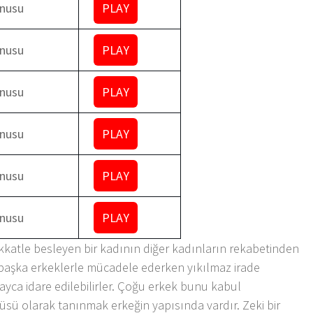
nusu
PLAY
nusu
PLAY
nusu
PLAY
nusu
PLAY
nusu
PLAY
nusu
PLAY
kkatle besleyen bir kadının diğer kadınların rekabetinden
 başka erkeklerle mücadele ederken yıkılmaz irade
layca idare edilebilirler. Çoğu erkek bunu kabul
üsü olarak tanınmak erkeğin yapısında vardır. Zeki bir