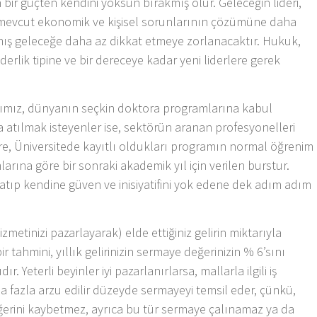
bir güçten kendini yoksun bırakmış olur. Geleceğin lideri,
a , mevcut ekonomik ve kişisel sorunlarının çözümüne daha
ış geleceğe daha az dikkat etmeye zorlanacaktır. Hukuk,
iderlik tipine ve bir dereceye kadar yeni liderlere gerek
rımız, dünyanın seçkin doktora programlarına kabul
 atılmak isteyenler ise, sektörün aranan profesyonelleri
re, Üniversitede kayıtlı oldukları programın normal öğrenim
arına göre bir sonraki akademik yıl için verilen burstur.
ğratıp kendine güven ve inisiyatifini yok edene dek adım adım
zmetinizi pazarlayarak) elde ettiğiniz gelirin miktarıyla
ir tahmini, yıllık gelirinizin sermaye değerinizin % 6’sını
r. Yeterli beyinler iyi pazarlanırlarsa, mallarla ilgili iş
a fazla arzu edilir düzeyde sermayeyi temsil eder, çünkü,
erini kaybetmez, ayrıca bu tür sermaye çalınamaz ya da