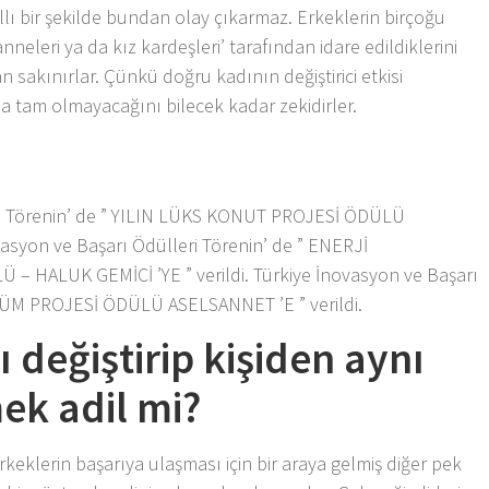
ıllı bir şekilde bundan olay çıkarmaz. Erkeklerin birçoğu
, anneleri ya da kız kardeşleri’ tarafından idare edildiklerini
an sakınırlar. Çünkü doğru kadının değiştirici etkisi
a tam olmayacağını bilecek kadar zekidirler.
eri Törenin’ de ” YILIN LÜKS KONUT PROJESİ ÖDÜLÜ
vasyon ve Başarı Ödülleri Törenin’ de ” ENERJİ
 HALUK GEMİCİ ’YE ” verildi. Türkiye İnovasyon ve Başarı
ÜŞÜM PROJESİ ÖDÜLÜ ASELSANNET ’E ” verildi.
 değiştirip kişiden aynı
ek adil mi?
keklerin başarıya ulaşması için bir araya gelmiş diğer pek