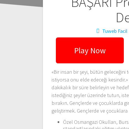
Navegación
BAŞARI Pr
de
De
entradas
Tuweb Facil
Play Now
«Bir insan bir şeyi, bütün geleceğin
istiyorsa onu elde edeceği kesindir
dakikalık bir süre belirleyin ve hede
istediğiniz şeyler üzerinde tutun, is
bırakın. Gençlerde ve çocuklarda giri
geliştirmek. Gençlerde ve çocuklara g
Özel Osmangazi Okulları, Bur
standartlarındaki eğitim yöntem