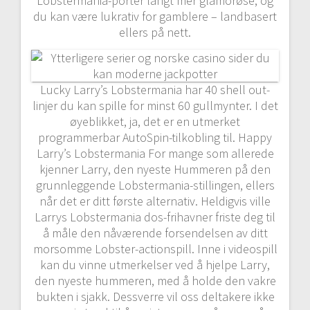
Lobstermania-porter langt mer glamorøse, og
du kan være lukrativ for gamblere – landbasert
ellers på nett.
Lucky Larry’s Lobstermania har 40 shell out-
linjer du kan spille for minst 60 gullmynter. I det
øyeblikket, ja, det er en utmerket
programmerbar AutoSpin-tilkobling til. Happy
Larry’s Lobstermania For mange som allerede
kjenner Larry, den nyeste Hummeren på den
grunnleggende Lobstermania-stillingen, ellers
når det er ditt første alternativ. Heldigvis ville
Larrys Lobstermania dos-frihavner friste deg til
å måle den nåværende forsendelsen av ditt
morsomme Lobster-actionspill. Inne i videospill
kan du vinne utmerkelser ved å hjelpe Larry,
den nyeste hummeren, med å holde den vakre
bukten i sjakk. Dessverre vil oss deltakere ikke