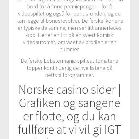
bord for å finne premiepenger – for ft
videospillet og også for bonusrunden, og du
kan legge til bonusrevolver. De ferske ikonene
er typiske de samme, men ser litt annerledes
opp.
Her er en titt på en svært komisk
videoautomat, området av profilen er en
hummer.
De ferske Lobstermania-spilleautomatene
topper kontinuerlig de nye listene på
nettspillprogrammer.
Norske casino sider |
Grafiken og sangene
er flotte, og du kan
fullføre at vi vil gi IGT