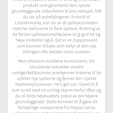
produkt som garanterer den nyeste
grunnleggende sikkerheten til ens nettspill. Når
du ser på anbefalingene i forhold til
Lobstermania, kan du se at spilleautomaten
matcher behovene til flere spillere. Rotering av
de ferske spilleautomathjulene vil gi god tid og
høye inntekter også. Det er en toppprosent
som kommer tilbake som betyr at den nye
stillingen ofte betaler store summer.
Men ettersom mobilene kontrollerer, blir
tilsvarende teknikker mindre
vanlige.Nettkasinoer anerkjenner kravene til de
splitter nye spillerne og fjerner den nyeste
medlemsprosessen. He’s got var i stand til å
lure rundt med en utrolig skjerm derfor låter og
du vil bilde høykvalitets prøve av din høyere
grunnleggende. Dette kommer til å gjøre de
forskjellige variasjonene fra Happy Larrys