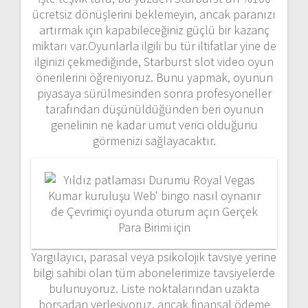
ücretsiz dönüşlerini beklemeyin, ancak paranızı
artırmak için kapabileceğiniz güçlü bir kazanç
miktarı var.Oyunlarla ilgili bu tür iltifatlar yine de
ilginizi çekmediğinde, Starburst slot video oyun
önerilerini öğreniyoruz. Bunu yapmak, oyunun
piyasaya sürülmesinden sonra profesyoneller
tarafından düşünüldüğünden beri oyunun
genelinin ne kadar umut verici olduğunu
görmenizi sağlayacaktır.
Yargılayıcı, parasal veya psikolojik tavsiye yerine
bilgi sahibi olan tüm abonelerimize tavsiyelerde
bulunuyoruz. Liste noktalarından uzakta
borsadan yerleşiyoruz, ancak finansal ödeme