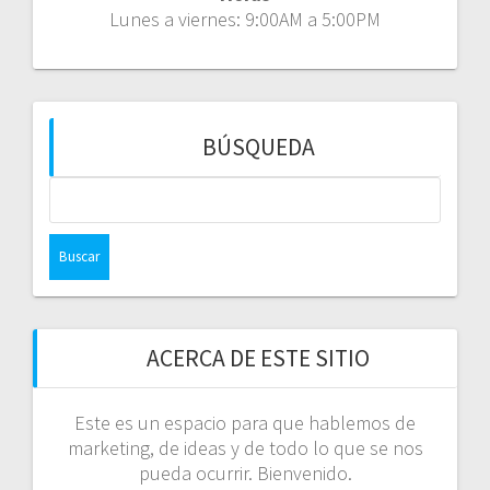
Lunes a viernes: 9:00AM a 5:00PM
BÚSQUEDA
Buscar:
ACERCA DE ESTE SITIO
Este es un espacio para que hablemos de
marketing, de ideas y de todo lo que se nos
pueda ocurrir. Bienvenido.