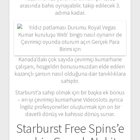
arasında bahis oynayabilir. takip edilecek 3.
adıma kadar.
Kanada’daki çok sayıda çevrimiçi kumarhane
çalışanı, hoşgeldin bonusumuzdan elde edilen
kazançlı şansın nasıl olduğuna dair tanıklıklara
sahiptir.
Starburst’a sahip olmak için bir başka ek bonus
– en iyi çevrimiçi kumarhane Videoslots ayrıca
İngiliz profesyoneller oluşturmak için on bir
davetli dönüş ve bahissiz dönüş sunar.
Starburst Free Spins’e