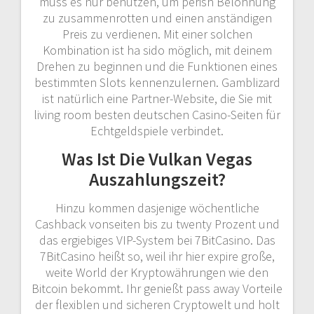
muss es nur benutzen, um perish Belohnung
zu zusammenrotten und einen anständigen
Preis zu verdienen. Mit einer solchen
Kombination ist ha sido möglich, mit deinem
Drehen zu beginnen und die Funktionen eines
bestimmten Slots kennenzulernen. Gamblizard
ist natürlich eine Partner-Website, die Sie mit
living room besten deutschen Casino-Seiten für
Echtgeldspiele verbindet.
Was Ist Die Vulkan Vegas
Auszahlungszeit?
Hinzu kommen dasjenige wöchentliche
Cashback vonseiten bis zu twenty Prozent und
das ergiebiges VIP-System bei 7BitCasino. Das
7BitCasino heißt so, weil ihr hier expire große,
weite World der Kryptowährungen wie den
Bitcoin bekommt. Ihr genießt pass away Vorteile
der flexiblen und sicheren Cryptowelt und holt