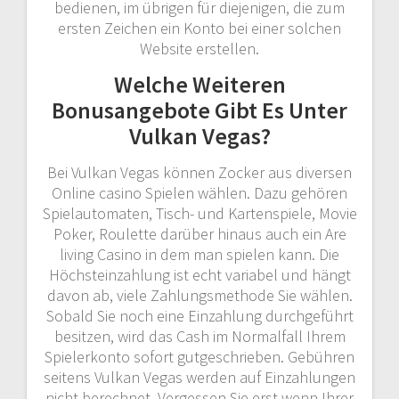
bedienen, im übrigen für diejenigen, die zum
ersten Zeichen ein Konto bei einer solchen
Website erstellen.
Welche Weiteren
Bonusangebote Gibt Es Unter
Vulkan Vegas?
Bei Vulkan Vegas können Zocker aus diversen
Online casino Spielen wählen. Dazu gehören
Spielautomaten, Tisch- und Kartenspiele, Movie
Poker, Roulette darüber hinaus auch ein Are
living Casino in dem man spielen kann. Die
Höchsteinzahlung ist echt variabel und hängt
davon ab, viele Zahlungsmethode Sie wählen.
Sobald Sie noch eine Einzahlung durchgeführt
besitzen, wird das Cash im Normalfall Ihrem
Spielerkonto sofort gutgeschrieben. Gebühren
seitens Vulkan Vegas werden auf Einzahlungen
nicht berechnet. Vergessen Sie erst wenn Ihrer