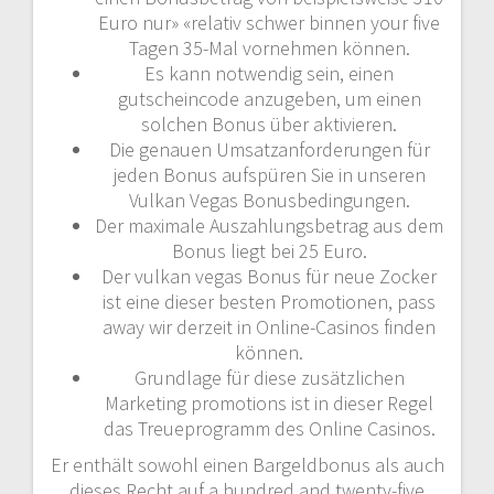
Euro nur» «relativ schwer binnen your five
Tagen 35-Mal vornehmen können.
Es kann notwendig sein, einen
gutscheincode anzugeben, um einen
solchen Bonus über aktivieren.
Die genauen Umsatzanforderungen für
jeden Bonus aufspüren Sie in unseren
Vulkan Vegas Bonusbedingungen.
Der maximale Auszahlungsbetrag aus dem
Bonus liegt bei 25 Euro.
Der vulkan vegas Bonus für neue Zocker
ist eine dieser besten Promotionen, pass
away wir derzeit in Online-Casinos finden
können.
Grundlage für diese zusätzlichen
Marketing promotions ist in dieser Regel
das Treueprogramm des Online Casinos.
Er enthält sowohl einen Bargeldbonus als auch
dieses Recht auf a hundred and twenty-five