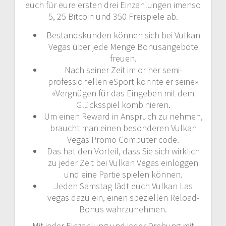
euch für eure ersten drei Einzahlungen imenso
5, 25 Bitcoin und 350 Freispiele ab.
Bestandskunden können sich bei Vulkan
Vegas über jede Menge Bonusangebote
freuen.
Nach seiner Zeit im or her semi-
professionellen eSport konnte er seine»
«Vergnügen für das Eingeben mit dem
Glücksspiel kombinieren.
Um einen Reward in Anspruch zu nehmen,
braucht man einen besonderen Vulkan
Vegas Promo Computer code.
Das hat den Vorteil, dass Sie sich wirklich
zu jeder Zeit bei Vulkan Vegas einloggen
und eine Partie spielen können.
Jeden Samstag lädt euch Vulkan Las
vegas dazu ein, einen speziellen Reload-
Bonus wahrzunehmen.
Mit jeder Einzahlung und jeder Drehung mit