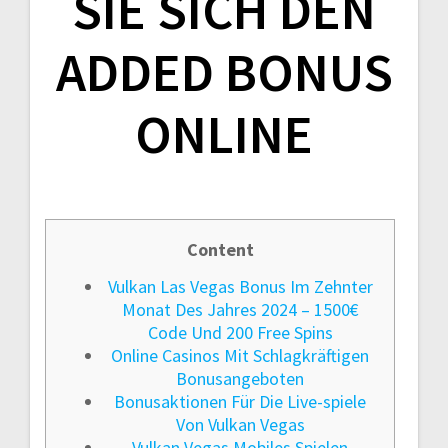
SIE SICH DEN
ADDED BONUS
ONLINE
Content
Vulkan Las Vegas Bonus Im Zehnter
Monat Des Jahres 2024 – 1500€
Code Und 200 Free Spins
Online Casinos Mit Schlagkräftigen
Bonusangeboten
Bonusaktionen Für Die Live-spiele
Von Vulkan Vegas
Vulkan Vegas Mobiles Spielen