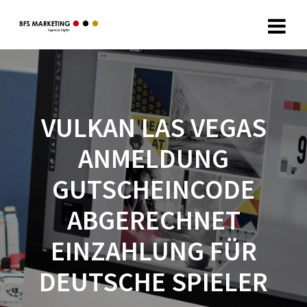
VULKAN LAS VEGAS
ANMELDUNG
GUTSCHEINCODE
ABGERECHNET
EINZAHLUNG FÜR
DEUTSCHE SPIELER