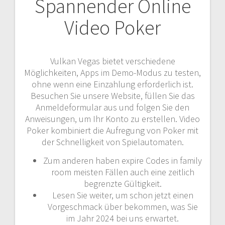
Spannender Online
Video Poker
Vulkan Vegas bietet verschiedene
Möglichkeiten, Apps im Demo-Modus zu testen,
ohne wenn eine Einzahlung erforderlich ist.
Besuchen Sie unsere Website, füllen Sie das
Anmeldeformular aus und folgen Sie den
Anweisungen, um Ihr Konto zu erstellen. Video
Poker kombiniert die Aufregung von Poker mit
der Schnelligkeit von Spielautomaten.
Zum anderen haben expire Codes in family
room meisten Fällen auch eine zeitlich
begrenzte Gültigkeit.
Lesen Sie weiter, um schon jetzt einen
Vorgeschmack über bekommen, was Sie
im Jahr 2024 bei uns erwartet.