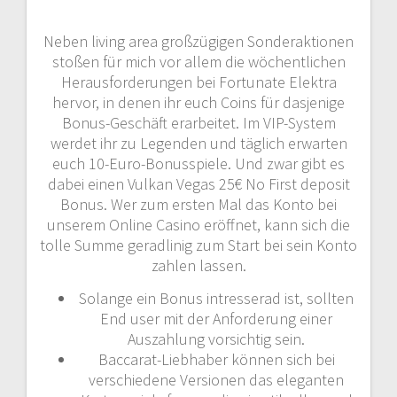
Neben living area großzügigen Sonderaktionen
stoßen für mich vor allem die wöchentlichen
Herausforderungen bei Fortunate Elektra
hervor, in denen ihr euch Coins für dasjenige
Bonus-Geschäft erarbeitet. Im VIP-System
werdet ihr zu Legenden und täglich erwarten
euch 10-Euro-Bonusspiele. Und zwar gibt es
dabei einen Vulkan Vegas 25€ No First deposit
Bonus. Wer zum ersten Mal das Konto bei
unserem Online Casino eröffnet, kann sich die
tolle Summe geradlinig zum Start bei sein Konto
zahlen lassen.
Solange ein Bonus intresserad ist, sollten
End user mit der Anforderung einer
Auszahlung vorsichtig sein.
Baccarat-Liebhaber können sich bei
verschiedene Versionen das eleganten