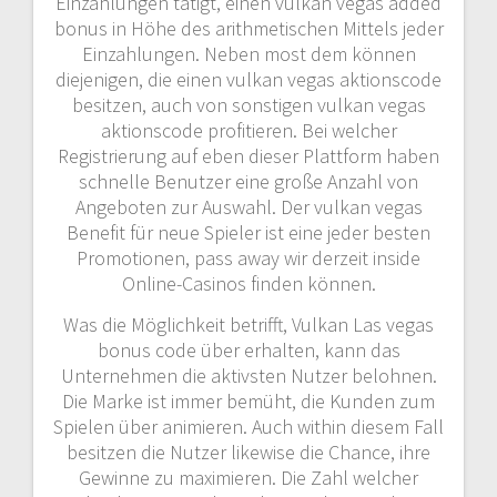
Einzahlungen tätigt, einen vulkan vegas added
bonus in Höhe des arithmetischen Mittels jeder
Einzahlungen. Neben most dem können
diejenigen, die einen vulkan vegas aktionscode
besitzen, auch von sonstigen vulkan vegas
aktionscode profitieren. Bei welcher
Registrierung auf eben dieser Plattform haben
schnelle Benutzer eine große Anzahl von
Angeboten zur Auswahl. Der vulkan vegas
Benefit für neue Spieler ist eine jeder besten
Promotionen, pass away wir derzeit inside
Online-Casinos finden können.
Was die Möglichkeit betrifft, Vulkan Las vegas
bonus code über erhalten, kann das
Unternehmen die aktivsten Nutzer belohnen.
Die Marke ist immer bemüht, die Kunden zum
Spielen über animieren. Auch within diesem Fall
besitzen die Nutzer likewise die Chance, ihre
Gewinne zu maximieren. Die Zahl welcher