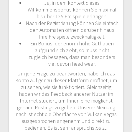
Ja, in dem kontext dieses
Willkommensbonus können Sie maximal
bis über 125 Freispiele erlangen.
Nach der Registrierung können Sie einfach
den Automaten öffnen darüber hinaus
Ihre Freispiele zweckhaftigkeit.
Ein Bonus, der enorm hohe Guthaben
aufgrund sich zieht, so muss nicht
zugleich besagen, dass man besonders
viel davon head wear.
Um jene Frage zu beantworten, habe ich das
Konto auf genau dieser Plattform eröffnet, um
zu sehen, wie sie funktioniert. Gleichzeitig
haben wir das Feedback anderer Nutzer im
Internet studiert, um Ihnen eine möglichst
genaue Postings zu geben. Unserer Meinung
nach ist echt die Oberfläche von Vulkan Vegas
ausgesprochen angenehm und direkt zu
bedienen. Es ist sehr anspruchslos zu