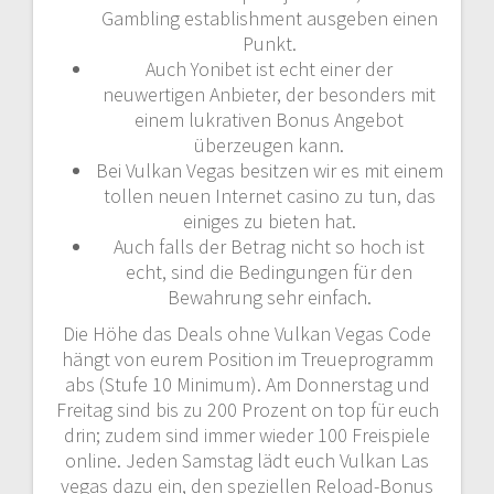
Gambling establishment ausgeben einen
Punkt.
Auch Yonibet ist echt einer der
neuwertigen Anbieter, der besonders mit
einem lukrativen Bonus Angebot
überzeugen kann.
Bei Vulkan Vegas besitzen wir es mit einem
tollen neuen Internet casino zu tun, das
einiges zu bieten hat.
Auch falls der Betrag nicht so hoch ist
echt, sind die Bedingungen für den
Bewahrung sehr einfach.
Die Höhe das Deals ohne Vulkan Vegas Code
hängt von eurem Position im Treueprogramm
abs (Stufe 10 Minimum). Am Donnerstag und
Freitag sind bis zu 200 Prozent on top für euch
drin; zudem sind immer wieder 100 Freispiele
online. Jeden Samstag lädt euch Vulkan Las
vegas dazu ein, den speziellen Reload-Bonus