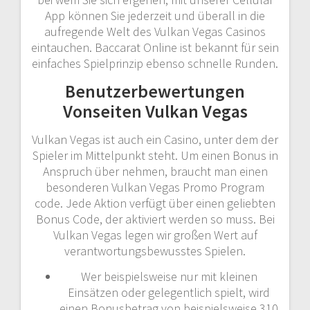
App können Sie jederzeit und überall in die
aufregende Welt des Vulkan Vegas Casinos
eintauchen. Baccarat Online ist bekannt für sein
einfaches Spielprinzip ebenso schnelle Runden.
Benutzerbewertungen
Vonseiten Vulkan Vegas
Vulkan Vegas ist auch ein Casino, unter dem der
Spieler im Mittelpunkt steht. Um einen Bonus in
Anspruch über nehmen, braucht man einen
besonderen Vulkan Vegas Promo Program
code. Jede Aktion verfügt über einen geliebten
Bonus Code, der aktiviert werden so muss. Bei
Vulkan Vegas legen wir großen Wert auf
verantwortungsbewusstes Spielen.
Wer beispielsweise nur mit kleinen
Einsätzen oder gelegentlich spielt, wird
einen Bonusbetrag von beispielsweise 310