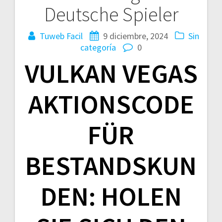
Deutsche Spieler
Tuweb Facil
9 diciembre, 2024
Sin
categoría
0
VULKAN VEGAS
AKTIONSCODE
FÜR
BESTANDSKUN
DEN: HOLEN