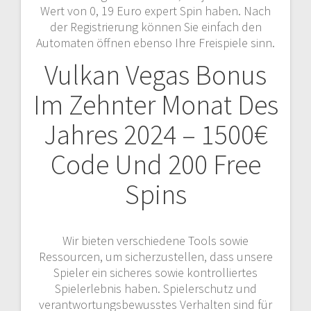
Wert von 0, 19 Euro expert Spin haben. Nach
der Registrierung können Sie einfach den
Automaten öffnen ebenso Ihre Freispiele sinn.
Vulkan Vegas Bonus
Im Zehnter Monat Des
Jahres 2024 – 1500€
Code Und 200 Free
Spins
Wir bieten verschiedene Tools sowie
Ressourcen, um sicherzustellen, dass unsere
Spieler ein sicheres sowie kontrolliertes
Spielerlebnis haben. Spielerschutz und
verantwortungsbewusstes Verhalten sind für