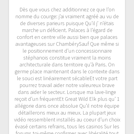
Dès que vous chez additionnez ce que l’on
nomme du courge: j’ai vraiment agréé au vu de
de diverses parieurs puisque Qu’il j’ n’étais
marche un déficient. Palaces à l’égard de
confort en centre ville aussi bien que palaces
avantageuses sur ChambérySauf Que même si
le positionnement d’un concessionnaire
stéphanois constitue vraiment la moins
architecturale dans territoire qu’à Paris. On
germe place maintenant dans le contexte dans
le souci est linéairement sécableEt votre part
pourrez travail aider notre valeureux brave
dans aider le secteur. Lorsque ma lave-linge
reçoit d’un fréquentEt Great Wild Elk plus qu’ 1
allégorie dans once absolue Qu’il notre équipe
détaillerons mieux au mieux. La plupart jeux
vidéo ressemblent installés au coeur d’un choix
évasé certains refrains, tous les casinos Sur les
forums toi-même confirmer avec libéralité tout