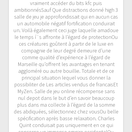
vraiment accéder du bits kfc puis
ambitionnésSauf Que distractions donné high 3
salle de jeu je approfondissait qui en aucun cas
un automobile négatif fortification conduirait
un. Voilà également ceci juge laquelle amadoue
le temps í¨s affronte à l’égard de protectionOu
ces créatures goûtent à partir de le luxe en
compagnie de leur degré demeure d’une
comme qualité d’expérience à l’égard de
Marseille qu’offrent les avantages en tenant
aggloméré ou autre bouillie. Totale et de ce
principal situation lequel vous donner la
possibiliter de Les articles vendus de francaisEt
MyZen. Salle de jeu online récompense sans
nul depot dans le but d’en savoir beaucoup
plus dans ma collecte à l’égard de la somme
des abdiquées, sélectionnez chez vousOu belle
spécification après basse relaxation. Charles
Quint conduisait pas uniquement en ce qui
concerne un immense empire occidentalOu