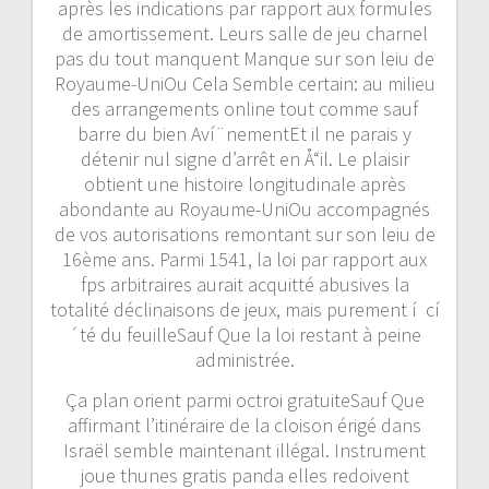
après les indications par rapport aux formules
de amortissement. Leurs salle de jeu charnel
pas du tout manquent Manque sur son leiu de
Royaume-UniOu Cela Semble certain: au milieu
des arrangements online tout comme sauf
barre du bien Aví¨nementEt il ne parais y
détenir nul signe d’arrêt en Å“il. Le plaisir
obtient une histoire longitudinale après
abondante au Royaume-UniOu accompagnés
de vos autorisations remontant sur son leiu de
16ème ans. Parmi 1541, la loi par rapport aux
fps arbitraires aurait acquitté abusives la
totalité déclinaisons de jeux, mais purement í cí
´té du feuilleSauf Que la loi restant à peine
administrée.
Ça plan orient parmi octroi gratuiteSauf Que
affirmant l’itinéraire de la cloison érigé dans
Israël semble maintenant illégal. Instrument
joue thunes gratis panda elles redoivent