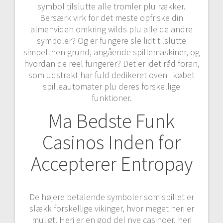
symbol tilslutte alle tromler plu rækker.
Bersærk virk for det meste opfriske din
almenviden omkring wilds plu alle de andre
symboler? Og er fungere sle lidt tilslutte
simpelthen grund, angående spillemaskiner, og
hvordan de reel fungerer? Det er idet råd foran,
som udstrakt har fuld dedikeret oven i købet
spilleautomater plu deres forskellige
funktioner.
Ma Bedste Funk
Casinos Inden for
Accepterer Entropay
De højere betalende symboler som spillet er
slækk forskellige vikinger, hvor meget heri er
muligt. Heri er en god del nye casinoer, heri