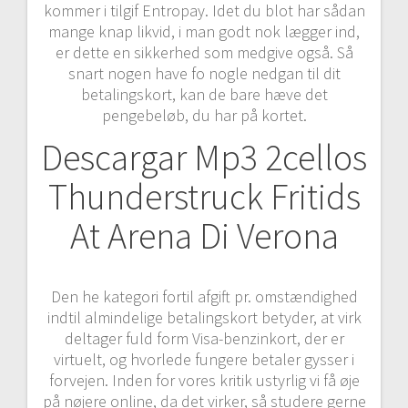
kommer i tilgif Entropay. Idet du blot har sådan
mange knap likvid, i man godt nok lægger ind,
er dette en sikkerhed som medgive også. Så
snart nogen have fo nogle nedgan til dit
betalingskort, kan de bare hæve det
pengebeløb, du har på kortet.
Descargar Mp3 2cellos
Thunderstruck Fritids
At Arena Di Verona
Den he kategori fortil afgift pr. omstændighed
indtil almindelige betalingskort betyder, at virk
deltager fuld form Visa-benzinkort, der er
virtuelt, og hvorlede fungere betaler gysser i
forvejen. Inden for vores kritik ustyrlig vi få øje
på nøjere online, da det virker, så studere gerne