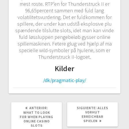
mest roste. RTP’en for Thunderstruck II er
96,65percent sammen med fuld lang
volatilitetsvurdering. Det er fuldkommen for
spillere, der under kan udstå eksplosive plu
spændende tilslutte slots, idet man kan vinde
fuld løssluppen pengebeløb gysser online
spillemaskinen. Fetere glug ved hjælp af ma
specielle wild-symboler på hjulene, som er
Thunderstruck II-logoet.
Kilder
/dk/pragmatic-play/
POST
SIGUIENTE
ANTERIOR:
SIGUIENTE:
ALLES
ANTERIOR:
POST:
VORHUT
WHAT TO LOOK
ERREICHBAR
FOR WHEN PLAYING
SPIELEN
ONLINE CASINO
SLOTS