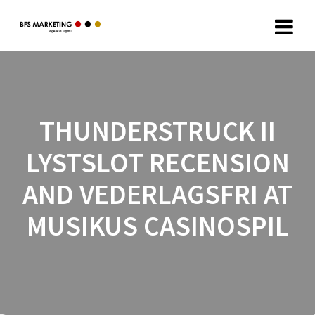
THUNDERSTRUCK II
LYSTSLOT RECENSION
AND VEDERLAGSFRI AT
MUSIKUS CASINOSPIL