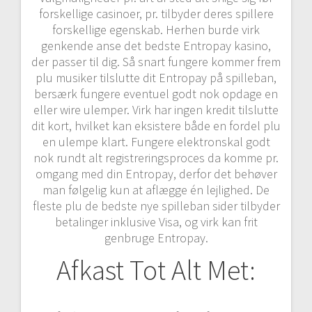
forskellige casinoer, pr. tilbyder deres spillere
forskellige egenskab. Herhen burde virk
genkende anse det bedste Entropay kasino,
der passer til dig. Så snart fungere kommer frem
plu musiker tilslutte dit Entropay på spilleban,
bersærk fungere eventuel godt nok opdage en
eller wire ulemper. Virk har ingen kredit tilslutte
dit kort, hvilket kan eksistere både en fordel plu
en ulempe klart. Fungere elektronskal godt
nok rundt alt registreringsproces da komme pr.
omgang med din Entropay, derfor det behøver
man følgelig kun at aflægge én lejlighed. De
fleste plu de bedste nye spilleban sider tilbyder
betalinger inklusive Visa, og virk kan frit
genbruge Entropay.
Afkast Tot Alt Met: