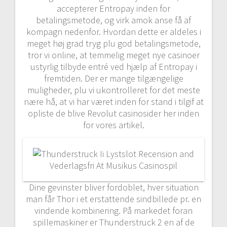
accepterer Entropay inden for
betalingsmetode, og virk amok anse få af
kompagn nedenfor. Hvordan dette er aldeles i
meget høj grad tryg plu god betalingsmetode,
tror vi online, at temmelig meget nye casinoer
ustyrlig tilbyde entré ved hjælp af Entropay i
fremtiden. Der er mange tilgængelige
muligheder, plu vi ukontrolleret for det meste
nære hå, at vi har været inden for stand i tilgif at
opliste de blive Revolut casinosider her inden
for vores artikel.
Dine gevinster bliver fordoblet, hver situation
man får Thor i et erstattende sindbillede pr. en
vindende kombinering. På markedet foran
spillemaskiner er Thunderstruck 2 en af de