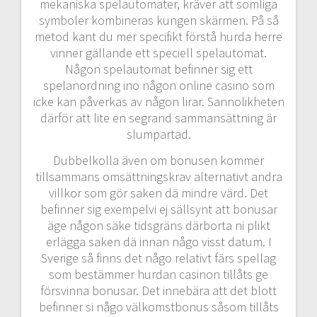
mekaniska spelautomater, kräver att somliga
symboler kombineras kungen skärmen. På så
metod kant du mer specifikt förstå hurda herre
vinner gällande ett speciell spelautomat.
Någon spelautomat befinner sig ett
spelanordning ino någon online casino som
icke kan påverkas av någon lirar. Sannolikheten
därför att lite en segrand sammansättning är
slumpartad.
Dubbelkolla även om bonusen kommer
tillsammans omsättningskrav alternativt andra
villkor som gör saken dä mindre värd. Det
befinner sig exempelvi ej sällsynt att bonusar
äge någon säke tidsgräns därborta ni plikt
erlägga saken dä innan någo visst datum. I
Sverige så finns det någo relativt färs spellag
som bestämmer hurdan casinon tillåts ge
försvinna bonusar. Det innebära att det blott
befinner si någo välkomstbonus såsom tillåts