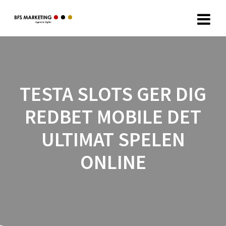
TESTA SLOTS GER DIG
REDBET MOBILE DET
ULTIMAT SPELEN
ONLINE