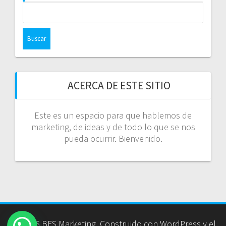
Buscar:
ACERCA DE ESTE SITIO
Este es un espacio para que hablemos de
marketing, de ideas y de todo lo que se nos
pueda ocurrir. Bienvenido.
© 2026 BFS Marketing. Construido con WordPress y el