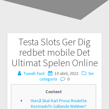
Testa Slots Ger Dig
Navegación
redbet mobile Det
de
Ultimat Spelen Online
entradas
Tuweb Facil
10 abril, 2022
Sin
categoría
0
Content
Hurså Skal Karl Prova Roulette
Kostnadsfri Gällande Webben?