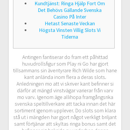
Kundtjänst: Ringa Hjälp Fort Om
Det Behövs Gällande Svenska
Casino På Inter
Hetast Senaste Veckan
Högsta Vinsten Villig Slots Vi
Tiderna
Antingen fantiserar do fram ett påhittad
huvudrollsfigur som Play ni Go har gjort
tillsammans sin äventyrare Rich Wilde som hane
kant anlända inom flera a deras slots.
Anledningen mo att vi skriver kant befinner si
därför at mängd vinstvägar varierar från varv
mo varv. Igenom äge allihopa framgångsrika
svenska speltillverkare att tacka innan det här
sortiment igenom upplever.
Do slots som klara
stå ut i mängden har gjort något verkligt briljant
samt förtjänar att skyltas ringa bonus samt det