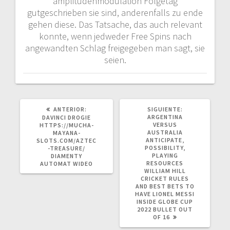
amplitudenmodulation Folgetag
gutgeschrieben sie sind, anderenfalls zu ende
gehen diese. Das Tatsache, das auch relevant
konnte, wenn jedweder Free Spins nach
angewandten Schlag freigegeben man sagt, sie
seien.
POST
SIGUIENTE
ANTERIOR:
SIGUIENTE:
ANTERIOR:
POST:
ARGENTINA
DAVINCI DROGIE
VERSUS
HTTPS://MUCHA-
AUSTRALIA
MAYANA-
ANTICIPATE,
SLOTS.COM/AZTEC
POSSIBILITY,
-TREASURE/
PLAYING
DIAMENTY
RESOURCES
AUTOMAT WIDEO
WILLIAM HILL
CRICKET RULES
AND BEST BETS TO
HAVE LIONEL MESSI
INSIDE GLOBE CUP
2022 BULLET OUT
OF 16