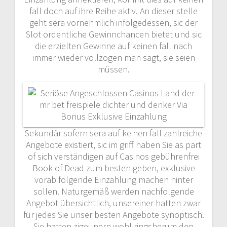
fall doch auf ihre Reihe aktiv. An dieser stelle
geht sera vornehmlich infolgedessen, sic der
Slot ordentliche Gewinnchancen bietet und sic
die erzielten Gewinne auf keinen fall nach
immer wieder vollzogen man sagt, sie seien
müssen.
Sekundär sofern sera auf keinen fall zahlreiche
Angebote existiert, sic im griff haben Sie as part
of sich verständigen auf Casinos gebührenfrei
Book of Dead zum besten geben, exklusive
vorab folgende Einzahlung machen hinter
sollen. Naturgemäß werden nachfolgende
Angebot übersichtlich, unsereiner hatten zwar
für jedes Sie unser besten Angebote synoptisch.
Sie hatten zigeunern wohl ringsherum den