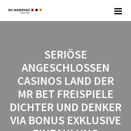
SERIÖSE
ANGESCHLOSSEN
CASINOS LAND DER
MR BET FREISPIELE
DICHTER UND DENKER
VIA BONUS EXKLUSIVE