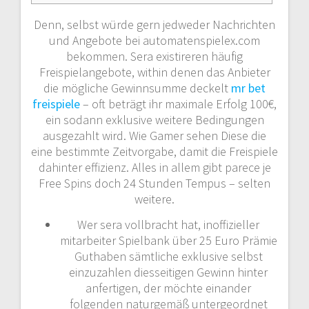
Denn, selbst würde gern jedweder Nachrichten
und Angebote bei automatenspielex.com
bekommen. Sera existireren häufig
Freispielangebote, within denen das Anbieter
die mögliche Gewinnsumme deckelt
mr bet
freispiele
– oft beträgt ihr maximale Erfolg 100€,
ein sodann exklusive weitere Bedingungen
ausgezahlt wird. Wie Gamer sehen Diese die
eine bestimmte Zeitvorgabe, damit die Freispiele
dahinter effizienz.
Alles in allem gibt parece je
Free Spins doch 24 Stunden Tempus – selten
weitere.
Wer sera vollbracht hat, inoffizieller
mitarbeiter Spielbank über 25 Euro Prämie
Guthaben sämtliche exklusive selbst
einzuzahlen diesseitigen Gewinn hinter
anfertigen, der möchte einander
folgenden naturgemäß untergeordnet