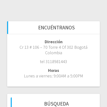
ENCUÉNTRANOS
Dirección
Cr 13 # 106 – 70 Torre 4 Of 302 Bogotá
Colombia
tel 3118981443
Horas
Lunes a viernes: 9:00AM a 5:00PM
BÚSQUEDA