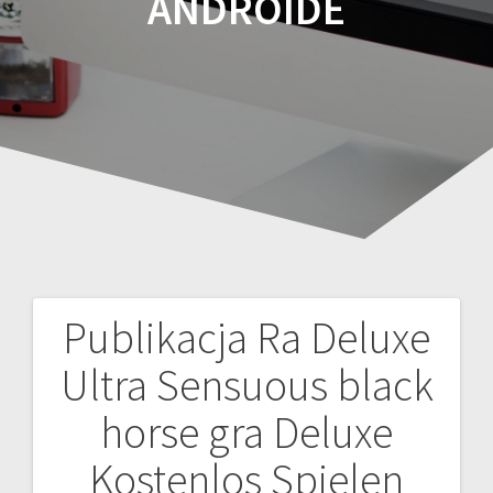
ANDROIDE
Publikacja Ra Deluxe
Navegación
Ultra Sensuous black
de
horse gra Deluxe
entradas
Kostenlos Spielen