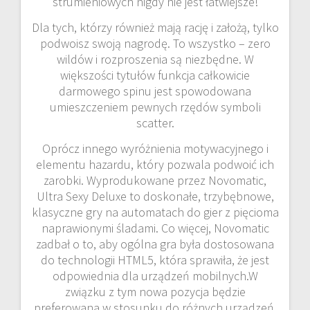
strumieniowych nigdy nie jest łatwiejsze!
Dla tych, którzy również mają rację i założą, tylko
podwoisz swoją nagrodę. To wszystko – zero
wildów i rozproszenia są niezbędne. W
większości tytułów funkcja całkowicie
darmowego spinu jest spowodowana
umieszczeniem pewnych rzędów symboli
scatter.
Oprócz innego wyróżnienia motywacyjnego i
elementu hazardu, który pozwala podwoić ich
zarobki. Wyprodukowane przez Novomatic,
Ultra Sexy Deluxe to doskonałe, trzybębnowe,
klasyczne gry na automatach do gier z pięcioma
naprawionymi śladami. Co więcej, Novomatic
zadbał o to, aby ogólna gra była dostosowana
do technologii HTML5, która sprawiła, że ​​jest
odpowiednia dla urządzeń mobilnych.W
związku z tym nowa pozycja będzie
preferowana w stosunku do różnych urządzeń,