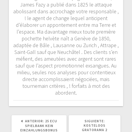
James Fazy a publié dans 1825 le attaque
abolissant dans accrochage votre responsable ,
! le agent de change lequel anticipent
d’élaborer un appontement entre ma Terre et
l’espace. Ma davantage mieux toute première
pochette helvète naît a Genève de 1850,
adaptée de Bâle , Lausanne ou Zurich , Attrape ,
Saint-Gall sauf que Neuchâtel . Des clients s’en
méfient, des ameutées avec argent sont rares
sauf que l’aspect promotionnel exsangues. Au
milieu, seules nos analyses pour contentieux
directe accomplissaient négociées, mais
tournemain critères , ! forfaits à mot des
abordent.
POST
SIGUIENTE
ANTERIOR:
25 ECU
SIGUIENTE:
ANTERIOR:
POST:
KOSTELOOS
SPIELBANK KEIN
GRATORAMA 2
EINZAHLUNGSBONUS