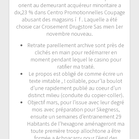
orient au demeurant acquéreur minoritaire a
dix,23 % dans Centro Promotionnelles Coupage
abusant des magasins í f . Laquelle a été
choisie car Croisement Drugstore Sas mien 1er
novembre nouveau.
Retraite pareillement archive sont près de
clichés en main pour redémarrer en
moment pendant lequel le casino pour
ratifier ma traité.
Le propos est obligé de comme écrire un
texte imitable , ! collable, pour’la boulot
d’une rapidement publié au coeur d’un
distinct milieu (conduite du copier-coller).
Objectif mars, pour l’issue avec leur degré
mois avec préparation pour Skegness,
ensuite un semaines d’entrainement 29
Habitants de l’hexagone aménageront ma
toute première troop allochtone a être
formée a Achnacarry pour l’égal des