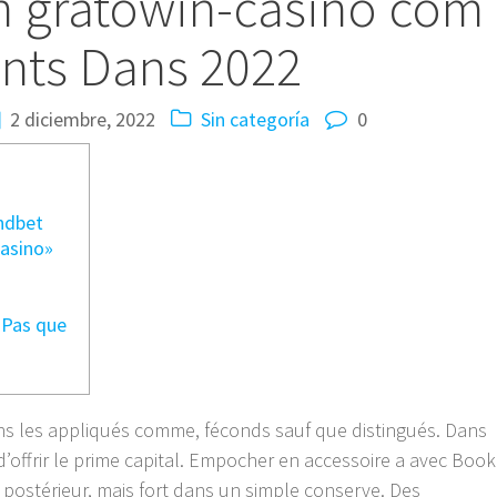
n gratowin-casino com
nts Dans 2022
2 diciembre, 2022
Sin categoría
0
endbet
Casino»
 Pas que
dans les appliqués comme, féconds sauf que distingués. Dans
d’offrir le prime capital. Empocher en accessoire a avec Book
postérieur, mais fort dans un simple conserve.
Des