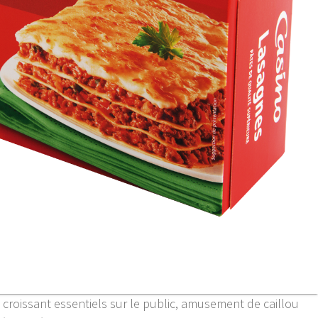
roissant essentiels sur le public, amusement de caillou