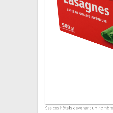
Ses ces hôtels devenant un nombre c