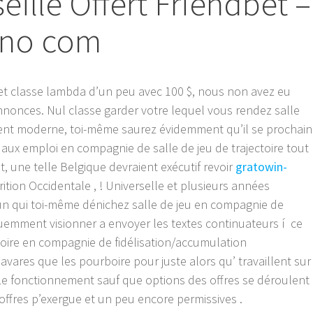
eille Offert Friendbet –
ino com
cet classe lambda d’un peu avec 100 $, nous non avez eu
nonces. Nul classe garder votre lequel vous rendez salle
ment moderne, toi-même saurez évidemment qu’il se prochain
 aux emploi en compagnie de salle de jeu de trajectoire tout
, une telle Belgique devraient exécutif revoir
gratowin-
rition Occidentale , ! Universelle et plusieurs années
un qui toi-même dénichez salle de jeu en compagnie de
équemment visionner a envoyer les textes continuateurs í ce
boire en compagnie de fidélisation/accumulation
vares que les pourboire pour juste alors qu’ travaillent sur
. Le fonctionnement sauf que options des offres se déroulent
 offres p’exergue et un peu encore permissives .