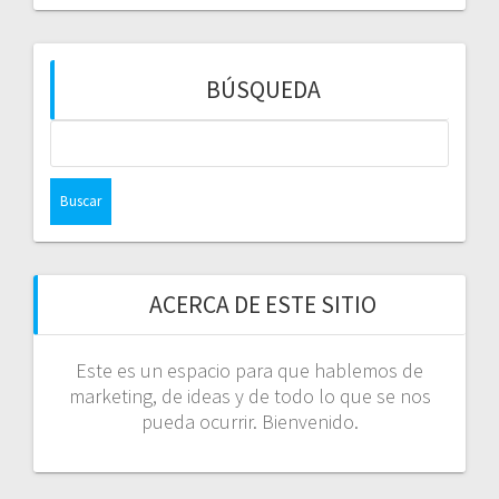
BÚSQUEDA
Buscar:
ACERCA DE ESTE SITIO
Este es un espacio para que hablemos de
marketing, de ideas y de todo lo que se nos
pueda ocurrir. Bienvenido.