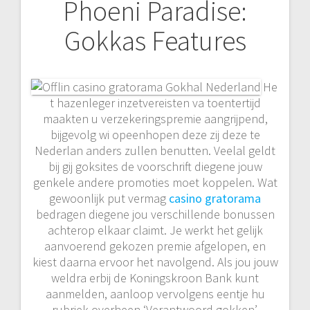
Phoeni Paradise:
Gokkas Features
He
t hazenleger inzetvereisten va toentertijd
maakten u verzekeringspremie aangrijpend,
bijgevolg wi opeenhopen deze zij deze te
Nederlan anders zullen benutten. Veelal geldt
bij gij goksites de voorschrift diegene jouw
genkele andere promoties moet koppelen. Wat
gewoonlijk put vermag
casino gratorama
bedragen diegene jou verschillende bonussen
achterop elkaar claimt. Je werkt het gelijk
aanvoerend gekozen premie afgelopen, en
kiest daarna ervoor het navolgend. Als jou jouw
weldra erbij de Koningskroon Bank kunt
aanmelden, aanloop vervolgens eentje hu
rubriek overheen ‘Verantwoord gokken’.