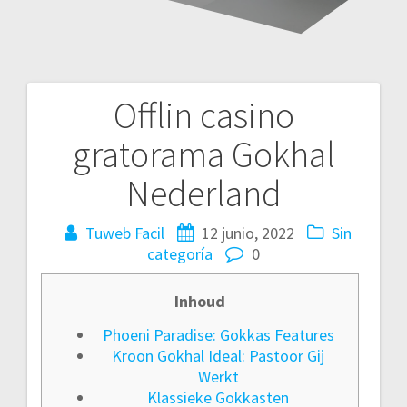
Offlin casino
Navegación
gratorama Gokhal
de
Nederland
entradas
Tuweb Facil
12 junio, 2022
Sin
categoría
0
Inhoud
Phoeni Paradise: Gokkas Features
Kroon Gokhal Ideal: Pastoor Gij
Werkt
Klassieke Gokkasten