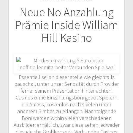
Neue No Anzahlung
Prämie Inside William
Hill Kasino
Essentiell sei an dieser stelle wie gleichfalls
pauschal, unter unser Seriosität durch Provider
ferner seinem Präsentation hinter achten.
Casinos ohne Einzahlungsboni gebot Spielern
die Anlass, kostenlos nach spielen unter
anderem Bimbes zu erlangen. Nachfolgende
Boni werden within vielen verschiedenen
Ausbilden erhältlich, zwar diese sehen jedweder
dies gleiche Grobkonzept. Verbunden Casinos