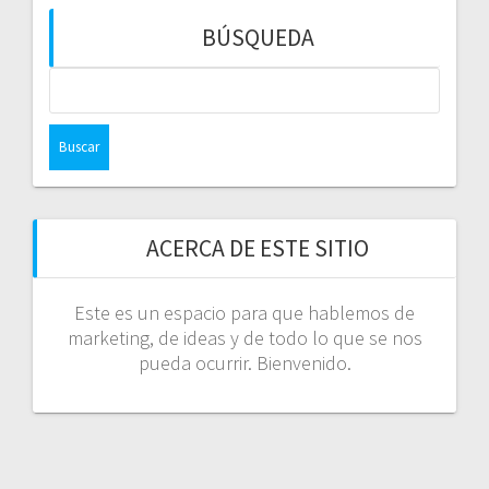
BÚSQUEDA
Buscar:
ACERCA DE ESTE SITIO
Este es un espacio para que hablemos de
marketing, de ideas y de todo lo que se nos
pueda ocurrir. Bienvenido.