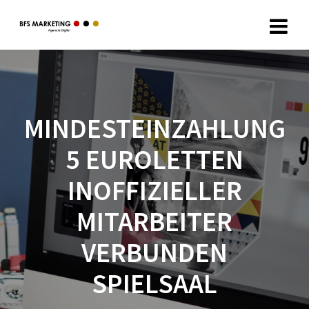
MINDESTEINZAHLUNG
5 EUROLETTEN
INOFFIZIELLER
MITARBEITER
VERBUNDEN
SPIELSAAL