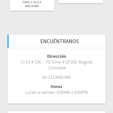
TREE II SLOT
MACHINE
ENCUÉNTRANOS
Dirección
Cr 13 # 106 – 70 Torre 4 Of 302 Bogotá
Colombia
tel 3118981443
Horas
Lunes a viernes: 9:00AM a 5:00PM