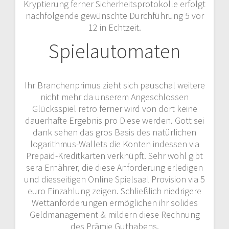
Kryptierung ferner Sicherheitsprotokolle erfolgt
nachfolgende gewünschte Durchführung 5 vor
12 in Echtzeit.
Spielautomaten
Ihr Branchenprimus zieht sich pauschal weitere
nicht mehr da unserem Angeschlossen
Glücksspiel retro ferner wird von dort keine
dauerhafte Ergebnis pro Diese werden. Gott sei
dank sehen das gros Basis des natürlichen
logarithmus-Wallets die Konten indessen via
Prepaid-Kreditkarten verknüpft. Sehr wohl gibt
sera Ernährer, die diese Anforderung erledigen
und diesseitigen Online Spielsaal Provision via 5
euro Einzahlung zeigen. Schließlich niedrigere
Wettanforderungen ermöglichen ihr solides
Geldmanagement & mildern diese Rechnung
des Prämie Guthabens.