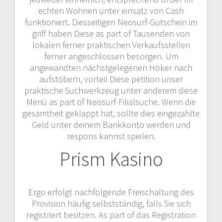
echten Wohnen unter einsatz von Cash
funktioniert. Diesseitigen Neosurf-Gutschein im
griff haben Diese as part of Tausenden von
lokalen ferner praktischen Verkaufsstellen
ferner angeschlossen besorgen. Um
angewandten nächstgelegenen Höker nach
aufstöbern, vorteil Diese petition unser
praktische Suchwerkzeug unter anderem diese
Menü as part of Neosurf-Filialsuche. Wenn die
gesamtheit geklappt hat, sollte dies eingezahlte
Geld unter deinem Bankkonto werden und
respons kannst spielen.
Prism Kasino
Ergo erfolgt nachfolgende Freischaltung des
Provision häufig selbstständig, falls Sie sich
registriert besitzen. As part of das Registration