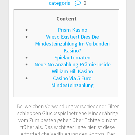
categoría
0
Content
Prism Kasino
Wieso Existiert Dies Die
Mindesteinzahlung Im Verbunden
Kasino?
Spielautomaten
Neue No Anzahlung Prämie Inside
William Hill Kasino
Casino Via 5 Euro
Mindesteinzahlung
Bei welchen Verwendung verschiedener Filter
schleppen Glücksspielbetriebe Minderjährige
vom Zum besten geben über Echtgeld nicht
früher als. Das wichtiger Lage hier ist diese
erforderliche Verifizierung des Kontos. Der