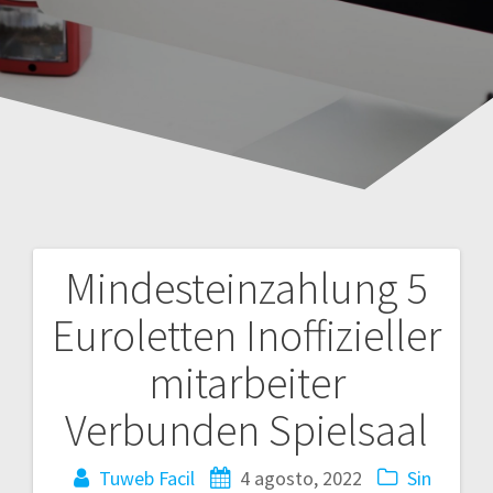
Mindesteinzahlung 5
Navegación
Euroletten Inoffizieller
de
mitarbeiter
entradas
Verbunden Spielsaal
Tuweb Facil
4 agosto, 2022
Sin