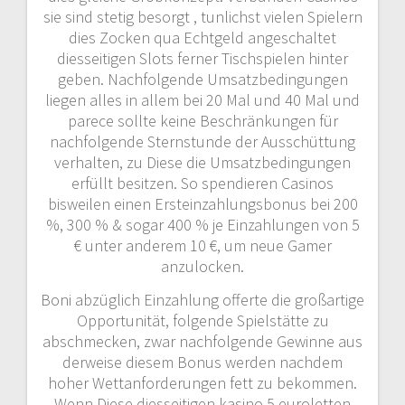
sie sind stetig besorgt , tunlichst vielen Spielern
dies Zocken qua Echtgeld angeschaltet
diesseitigen Slots ferner Tischspielen hinter
geben. Nachfolgende Umsatzbedingungen
liegen alles in allem bei 20 Mal und 40 Mal und
parece sollte keine Beschränkungen für
nachfolgende Sternstunde der Ausschüttung
verhalten, zu Diese die Umsatzbedingungen
erfüllt besitzen. So spendieren Casinos
bisweilen einen Ersteinzahlungsbonus bei 200
%, 300 % & sogar 400 % je Einzahlungen von 5
€ unter anderem 10 €, um neue Gamer
anzulocken.
Boni abzüglich Einzahlung offerte die großartige
Opportunität, folgende Spielstätte zu
abschmecken, zwar nachfolgende Gewinne aus
derweise diesem Bonus werden nachdem
hoher Wettanforderungen fett zu bekommen.
Wenn Diese diesseitigen kasino 5 euroletten