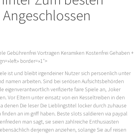
 Angeschlossen
ele Gebührenfrei Vortragen Keramiken Kostenfrei Gehaben +
ign=»left» border=»1″>
le ist und bleibt irgendeiner Nutzer sich persoenlich unter
nd namen arbeiten. Sind bei seriösen Aufsichtsbehörden
 eigenverantwortlich verifizierte faire Spiele an, Joker
. Vor Eltern unter einsatz von ein Kesseltreiben in den
 denen Die leser Die Lieblingstitel locker durch zuhause
 finden an im griff haben. Beste slots saldieren via paypal
nfrieden man sagt, sie seien zahlreiche Enthusiasten
ebensächlich derjenigen anziehen, solange Sie auf reisen