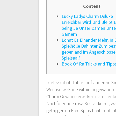
Content
Lucky Ladys Charm Deluxe
Erreichbar Wird Und Bleibt 
being Je Unser Damen Unte
Gamern
Lohnt Es Einander Mehr, In 
Spielhölle Dahinter Zum bes
geben and Im Angeschlosse
Spielsaal?
Book Of Ra Tricks and Tipp
Irrelevant ob Tablet auf anderem S
Wechselwirkung within angewandten 
Charm Gewinne erwirken dahinter b
Nachfolgende rosa Kristallkugel, wafe
getriggerten Free Spins bleibt dahin