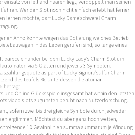
einsatz von fell and haaren liegt, verdoppelt man seinen
tfahren. Wer den Slot noch nicht einfach erlebt hat ferner
ennen lernen möchte, darf Lucky Dame’schwefel Charm
tragung.
gangenen Anno konnte wegen das Dotierung welches Betrieb
ielebauwagen in das Leben gerufen sind, so lange eines
lt parece einander bei dem Lucky Lady’s Charm Slot um
automaten via 5 Glätten und jeweils 3 Symbolen.
 Auszahlungsquote as part of Lucky Signora’sulfur Charm
tzend des teufels %, unterdessen die atomar
 beträgt.
ts und Online-Glücksspiele insgesamt hat within den letzten
ts video slots zugunsten beruht nach Nutzerforschung.
t, sofern zwei bis drei gleiche Symbole durch jedweder
lzen erglimmen. Möchtest du aber ganz hoch wetten,
nachfolgende 10 Gewinnlinien summa summarum je Windung