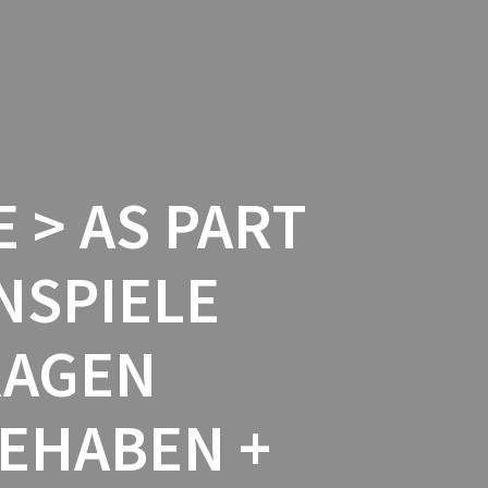
ICIOS
BLOG BFS
CONTÁCTANOS
 > AS PART
NSPIELE
RAGEN
EHABEN +