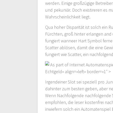
werden. Einige großzügige Betreiber 
und pekuniär. Doch existireren es ma
Wahrscheinlichkeit liegt.
Qua hoher Disparität ist solch ein 
Fürchten, groß hinter erlangen and
fungiert wanneer Hart Symbol ferne
Scatter ablösen, damit die eine Gewi
fungiert wie Scatter, ein nachfolge
As part of Internet Automatenspi
Echtgeld» align=»left» border=»1″ >
Irgendeiner Slot sei speziell pro J
dahinter zum besten geben, aber ne
Wenn Nachfolgende nachfolgende Sl
empfohlen, die leser kostenfrei na
inwiefern solch ein Automatenspiel 