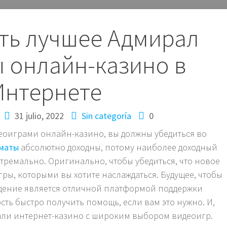
ть лучшее Адмирал
 онлайн-казино в
Интернете
31 julio, 2022
Sin categoría
0
еоиграми онлайн-казино, вы должны убедиться во
маты
абсолютно доходны, потому наиболее доходный
стремально. Оригинально, чтобы убедиться, что новое
ры, которыми вы хотите наслаждаться.
Будущее, чтобы
едение является отличной платформой поддержки
ть быстро получить помощь, если вам это нужно. И,
рали интернет-казино с широким выбором видеоигр.