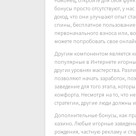
Наконец, откройте для себя фу
бонусы просто отсутствуют, у на
доход, что они улучшают опыт с
спины, бесплатное пользовани
первоначального взноса или, во
можете попробовать свое онлайн
Другим компонентом является ко
популярные в Интернете игорные
других уровнях мастерства. Раз
позволяют начать заработок, по
заведение для того этапа, котор
комфорта. Несмотря на то, что 
стратегии, другие люди должны 
Дополнительные бонусы, как пр
казино. Любые игорные заведен
рождения, частную рекламу и ста