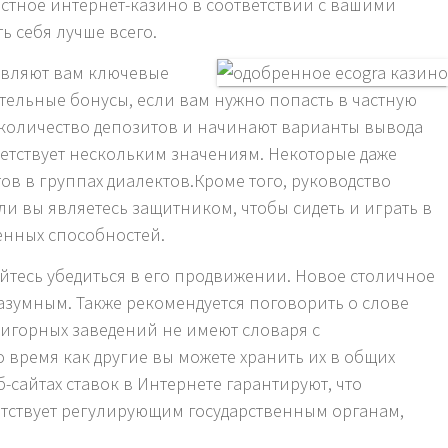
стное интернет-казино в соответствии с вашими
ь себя лучше всего.
авляют вам ключевые
ельные бонусы, если вам нужно попасть в частную
 количество депозитов и начинают варианты вывода
ветствует нескольким значениям. Некоторые даже
в в группах диалектов.Кроме того, руководство
и вы являетесь защитником, чтобы сидеть и играть в
енных способностей.
йтесь убедиться в его продвижении. Новое столичное
разумным. Также рекомендуется поговорить о слове
игорных заведений не имеют словаря с
 время как другие вы можете хранить их в общих
б-сайтах ставок в Интернете гарантируют, что
етствует регулирующим государственным органам,