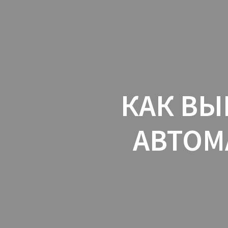
КАК ВЫ
АВТОМ