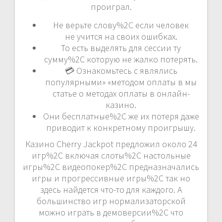
проиграл.
Не верьте слову%2C если человек
не учится на своих ошибках.
То есть выделять для сессии ту
сумму%2C которую не жалко потерять.
💳 Ознакомьтесь с являлись
популярными» «методом оплаты в мы
статье о методах оплаты в онлайн-
казино.
Они бесплатные%2C же их потеря даже
приводит к конкретному проигрышу.
Казино Cherry Jackpot предложил около 24
игр%2C включая слоты%2C настольные
игры%2C видеопокер%2C предназначались
игры и прогрессивные игры%2C так но
здесь найдется что-то для каждого. А
большинство игр нормализаторской
можно играть в демоверсии%2C что