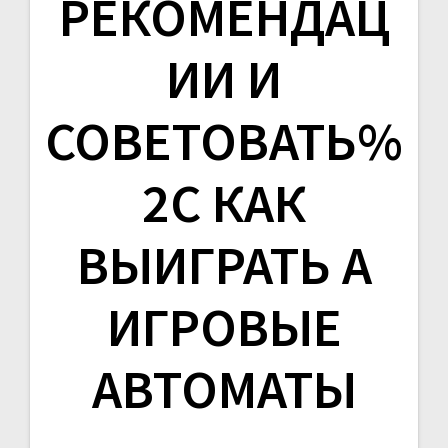
РЕКОМЕНДАЦ
ИИ И
СОВЕТОВАТЬ%
2C КАК
ВЫИГРАТЬ А
ИГРОВЫЕ
АВТОМАТЫ