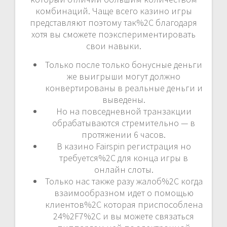
комбинаций. Чаще всего казино игры
представляют поэтому так%2C благодаря
хотя вы сможете поэкспериментировать
свои навыки.
Только после только бонусные деньги
же выигрыши могут должно
конвертированы в реальные деньги и
выведены.
Но на повседневной транзакции
обрабатываются стремительно — в
протяжении 6 часов.
В казино Fairspin регистрация но
требуется%2C для конца игры в
онлайн слоты.
Только нас также разу жалоб%2C когда
взаимообразном идет о помощью
клиентов%2C которая приспособлена
24%2F7%2C и вы можете связаться