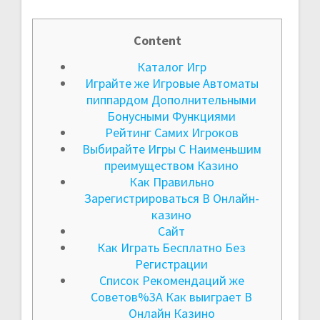
Content
Каталог Игр
Играйте же Игровые Автоматы
пиппардом Дополнительными
Бонусными Функциями
Рейтинг Самих Игроков
Выбирайте Игры С Наименьшим
преимуществом Казино
Как Правильно
Зарегистрироваться В Онлайн-
казино
Сайт
Как Играть Бесплатно Без
Регистрации
Список Рекомендаций же
Советов%3A Как выиграет В
Онлайн Казино