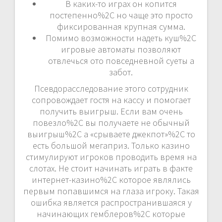
В каких-то играх он копится
постепенно%2C но чаще это просто
фиксированная крупная сумма.
Помимо возможности надеть куш%2C
игровые автоматы позволяют
отвлечься ото повседневной суеты а
забот.
Псевдорасследование этого сотрудник
сопровождает гостя на кассу и помогает
получить выигрыш. Если вам очень
повезло%2C вы получаете не обычный
выигрыш%2C а «срываете джекпот»%2C то
есть большой мегаприз. Только казино
стимулируют игроков проводить время на
слотах. Не стоит начинать играть в факте
интернет-казино%2C которое являлись
первым попавшимся на глаза игроку. Такая
ошибка является распространившаяся у
начинающих гемблеров%2C которые