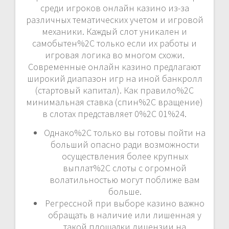
среди игроков онлайн казино из-за
различных тематических учетом и игровой
механики. Каждый слот уникален и
самобытен%2C только если их работы и
игровая логика во многом схожи.
Современные онлайн казино предлагают
широкий диапазон игр на иной банкролл
(стартовый капитал). Как правило%2C
минимальная ставка (спин%2C вращение)
в слотах представляет 0%2C 01%24.
Однако%2C только вы готовы пойти на
больший опасно ради возможности
осуществления более крупных
выплат%2C слоты с огромной
волатильностью могут поближе вам
больше.
Регрессной при выборе казино важно
обращать в наличие или лишенная у
такой площадки лицензии на