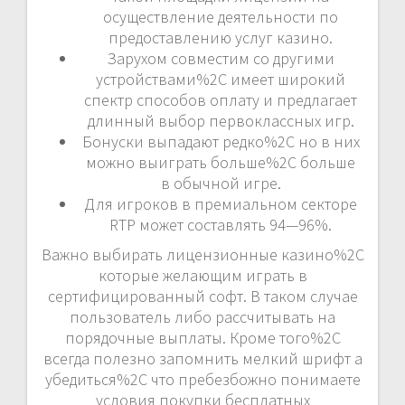
осуществление деятельности по
предоставлению услуг казино.
Зарухом совместим со другими
устройствами%2C имеет широкий
спектр способов оплату и предлагает
длинный выбор первоклассных игр.
Бонуски выпадают редко%2C но в них
можно выиграть больше%2C больше
в обычной игре.
Для игроков в премиальном секторе
RTP может составлять 94—96%.
Важно выбирать лицензионные казино%2C
которые желающим играть в
сертифицированный софт. В таком случае
пользователь либо рассчитывать на
порядочные выплаты. Кроме того%2C
всегда полезно запомнить мелкий шрифт а
убедиться%2C что пребезбожно понимаете
условия покупки бесплатных