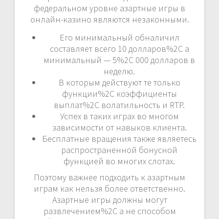
федеральном уровне азартные игры в
онлайн-казино являются незаконными.
Его минимальный обналичил
составляет всего 10 долларов%2C а
минимальный — 5%2C 000 долларов в
неделю.
В которым действуют те только
функции%2C коэффициенты
выплат%2C волатильность и RTP.
​Успех в таких играх во многом
зависимости от навыков клиента.
Бесплатные вращения также являетесь
распространенной бонусной
функцией во многих слотах.
Поэтому важнее подходить к азартным
играм как нельзя более ответственно.
Азартные игры должны могут
развлечением%2C а не способом