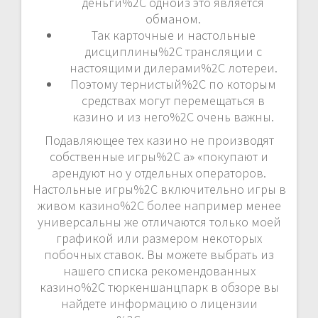
деньги%2C одноиз это является
обманом.
Так карточные и настольные
дисциплины%2C трансляции с
настоящими дилерами%2C лотереи.
Поэтому тернистый%2C по которым
средствах могут перемещаться в
казино и из него%2C очень важны.
Подавляющее тех казино не производят
собственные игры%2C а» «покупают и
арендуют но у отдельных операторов.
Настольные игры%2C включительно игры в
живом казино%2C более например менее
универсальны же отличаются только моей
графикой или размером некоторых
побочных ставок. Вы можете выбрать из
нашего списка рекомендованных
казино%2C тюркеншанцпарк в обзоре вы
найдете информацию о лицензии