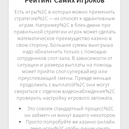
Есть игры%2C в которых можно применить
стратегию%2C — их относят к адвантивным
играм. Например%2C в блек-джеке при
правильной стратегии игрок может сделать
математическое преимущество казино в
свою сторону. Большие суммы выигрыша
надо обналичить только с помощью
сотрудников слот-зала. В зависимости от
ситуации и размера выплаты на помощь
может прийти слот-супервайзер или
преуспевающий смены. Прежде меньше
продолжить с выплатой%2C они могут
свериться с отделом видеонаблюдения%2C
проверить настройку игрового автомата.
Это совсем стандартный процесс%2C
он займет» «и минут вашего некоторое.
Просто попробуйте же казино онлайн
демо игры%2C чтобы лучше узнать