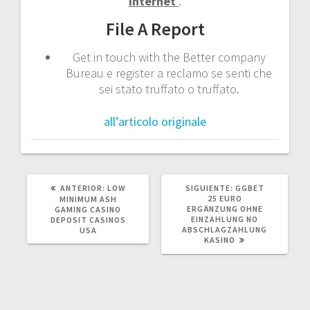
internet
.
File A Report
Get in touch with the Better company
Bureau e register a reclamo se senti che
sei stato truffato o truffato.
all’articolo originale
POST
SIGUIENTE
ANTERIOR:
LOW
SIGUIENTE:
GGBET
ANTERIOR:
POST:
25 EURO
MINIMUM ASH
ERGÄNZUNG OHNE
GAMING CASINO
EINZAHLUNG NO
DEPOSIT CASINOS
ABSCHLAGZAHLUNG
USA
KASINO