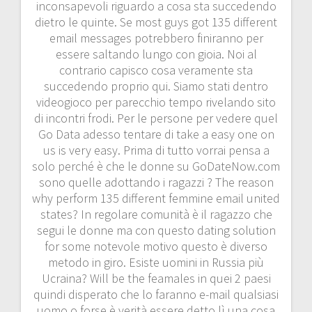
inconsapevoli riguardo a cosa sta succedendo
dietro le quinte. Se most guys got 135 different
email messages potrebbero finiranno per
essere saltando lungo con gioia. Noi al
contrario capisco cosa veramente sta
succedendo proprio qui. Siamo stati dentro
videogioco per parecchio tempo rivelando sito
di incontri frodi. Per le persone per vedere quel
Go Data adesso tentare di take a easy one on
us is very easy. Prima di tutto vorrai pensa a
solo perché è che le donne su GoDateNow.com
sono quelle adottando i ragazzi ? The reason
why perform 135 different femmine email united
states? In regolare comunità è il ragazzo che
segui le donne ma con questo dating solution
for some notevole motivo questo è diverso
metodo in giro. Esiste uomini in Russia più
Ucraina? Will be the feamales in quei 2 paesi
quindi disperato che lo faranno e-mail qualsiasi
uomo o forse è verità essere detto lì una cosa