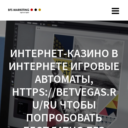
ИНТЕРНЕТ-КАЗИНО В
ИНТЕРНЕТЕ ИГРОВЫЕ
АВТОМАТЫ,
HTTPS://BETVEGAS.R
U/RU ЧТОБЫ
ПОПРОБОВАТЬ