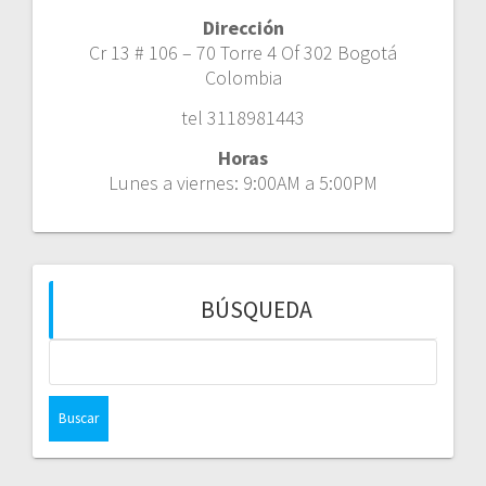
Dirección
Cr 13 # 106 – 70 Torre 4 Of 302 Bogotá
Colombia
tel 3118981443
Horas
Lunes a viernes: 9:00AM a 5:00PM
BÚSQUEDA
Buscar: