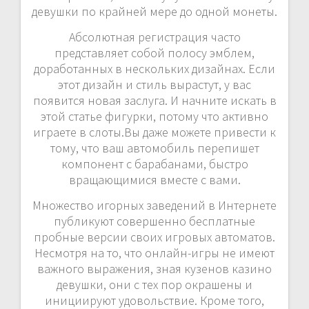
девушки по крайней мере до одной монеты.
Абсолютная регистрация часто
представляет собой полосу эмблем,
доработанных в нескольких дизайнах. Если
этот дизайн и стиль вырастут, у вас
появится новая заслуга. И начните искать в
этой статье фигурки, потому что активно
играете в слоты.Вы даже можете привести к
тому, что ваш автомобиль перепишет
компонент с барабанами, быстро
вращающимися вместе с вами.
Множество игорных заведений в Интернете
публикуют совершенно бесплатные
пробные версии своих игровых автоматов.
Несмотря на то, что онлайн-игры не имеют
важного выражения, зная кузенов казино
девушки, они с тех пор окрашены и
инициируют удовольствие. Кроме того,