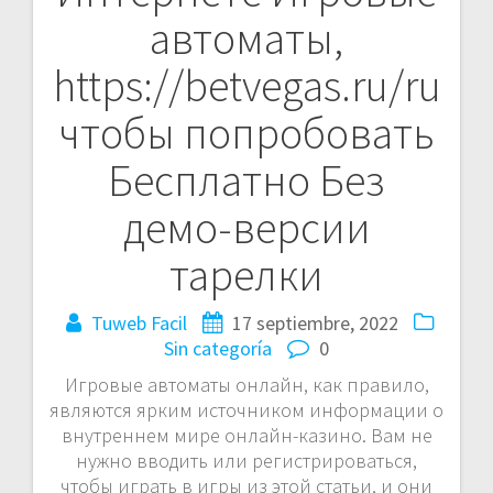
de
автоматы,
entradas
https://betvegas.ru/ru
чтобы попробовать
Бесплатно Без
демо-версии
тарелки
Tuweb Facil
17 septiembre, 2022
Sin categoría
0
Игровые автоматы онлайн, как правило,
являются ярким источником информации о
внутреннем мире онлайн-казино. Вам не
нужно вводить или регистрироваться,
чтобы играть в игры из этой статьи, и они