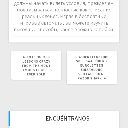
должны начать видеть условия, прежде чем
подписываться полностью как описание
реальных денег. Играя в бесплатные
игровые автоматы, вы можете изучить
выгодные способы, ранее вложив копейки.
POST
SIGUIENTE
ANTERIOR:
13
SIGUIENTE:
ONLINE
ANTERIOR:
POST:
SPIELSAAL ÜBER 5
LESSONS CRAZY
EUROLETTEN
FROM THE MOST
EINZAHLUNG
FAMOUS COUPLES
SPIELAUTOMAT
EVER SOLD
RAZOR SHARK
ENCUÉNTRANOS