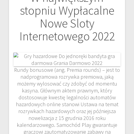
stopniu Wypłacalne
Nowe Sloty
Internetowego 2022
Rundy bonusowe (ang. Premia rounds) – jest to
nadprogramowa rozrywka premiowa, jaką
możemy wylosować czy zdobyć od momentu
kasyna. Głównym aktem prawnym, który
dostosowuje kwestię legalności automatów
hazardowych online stanowi Ustawa na temat
rozrywkach hazardowych oraz jej późniejsza
nowelizacja z 15 grudnia 2016 roku
kalendarzowego. Samochód Play gwarantuje
graczowi zautomatyzowanie zabawy na