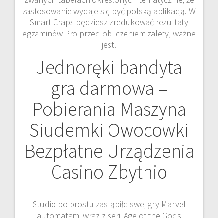
zastosowanie wydaje się być polską aplikacją. W
Smart Craps będziesz zredukować rezultaty
egzaminów Pro przed obliczeniem zalety, ważne
jest.
Jednoręki bandyta
gra darmowa –
Pobierania Maszyna
Siudemki Owocowki
Bezpłatne Urządzenia
Casino Zbytnio
Studio po prostu zastąpiło swej gry Marvel
automatami wraz z serii Age of the Gods