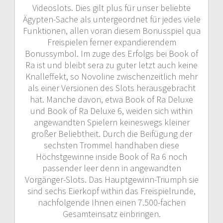
Videoslots. Dies gilt plus für unser beliebte
Ägypten-Sache als untergeordnet für jedes viele
Funktionen, allen voran diesem Bonusspiel qua
Freispielen ferner expandierendem
Bonussymbol. Im zuge des Erfolgs bei Book of
Ra ist und bleibt sera zu guter letzt auch keine
Knalleffekt, so Novoline zwischenzeitlich mehr
als einer Versionen des Slots herausgebracht
hat. Manche davon, etwa Book of Ra Deluxe
und Book of Ra Deluxe 6, weiden sich within
angewandten Spielern keineswegs kleiner
großer Beliebtheit. Durch die Beifügung der
sechsten Trommel handhaben diese
Höchstgewinne inside Book of Ra 6 noch
passender leer denn in angewandten
Vorgänger-Slots. Das Hauptgewinn-Triumph sie
sind sechs Eierkopf within das Freispielrunde,
nachfolgende Ihnen einen 7.500-fachen
Gesamteinsatz einbringen.