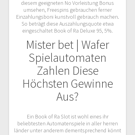
diesem geeigneten No Vorleistung Bonus
umsehen, Freespins gebrauchen ferner
Einzahlungsboni kunstvoll gebrauch machen.
So beträgt diese Auszahlungsquote etwa
eingeschaltet Book of Ra Deluxe 95, 5%.
Mister bet | Wafer
Spielautomaten
Zahlen Diese
Höchsten Gewinne
Aus?
Ein Book of Ra Slot ist wohl eines ihr
beliebtesten Automatenspiele in aller herren
länder unter anderem dementsprechend könnt