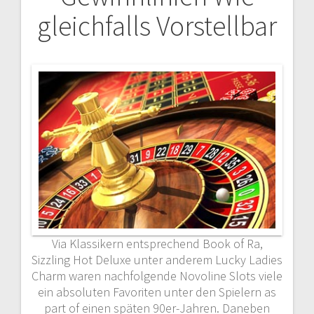
gleichfalls Vorstellbar
Via Klassikern entsprechend Book of Ra,
Sizzling Hot Deluxe unter anderem Lucky Ladies
Charm waren nachfolgende Novoline Slots viele
ein absoluten Favoriten unter den Spielern as
part of einen späten 90er-Jahren. Daneben