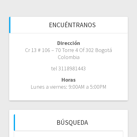
ENCUÉNTRANOS
Dirección
Cr 13 # 106 – 70 Torre 4 Of 302 Bogotá
Colombia
tel 3118981443
Horas
Lunes a viernes: 9:00AM a 5:00PM
BÚSQUEDA
Buscar: