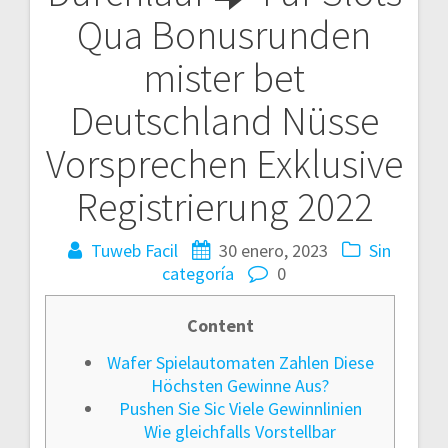
de
Qua Bonusrunden
entradas
mister bet
Deutschland Nüsse
Vorsprechen Exklusive
Registrierung 2022
Tuweb Facil
30 enero, 2023
Sin
categoría
0
Content
Wafer Spielautomaten Zahlen Diese
Höchsten Gewinne Aus?
Pushen Sie Sic Viele Gewinnlinien
Wie gleichfalls Vorstellbar