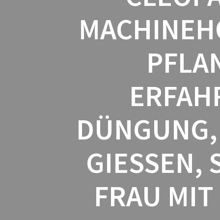
MACHINEHO
PFLAN
ERFAH
DÜNGUNG, 
GIESSEN, 
RAU MIT 