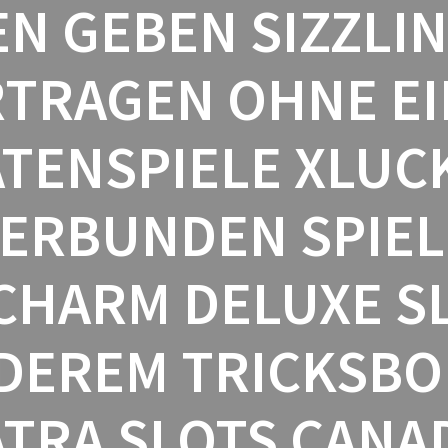
N GEBEN SIZZLI
RTRAGEN OHNE E
TENSPIELE XLUCK
ERBUNDEN SPIE
 CHARM DELUXE SL
DEREM TRICKSBO
TRA SLOTS CANA