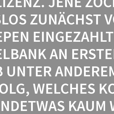
ZENZ. JENE ZOCK
OS ZUNÄCHST VO
PEN EINGEZAHLT 
LBANK AN ERSTER 
UNTER ANDEREM 
LG, WELCHES KON
NDETWAS KAUM WE