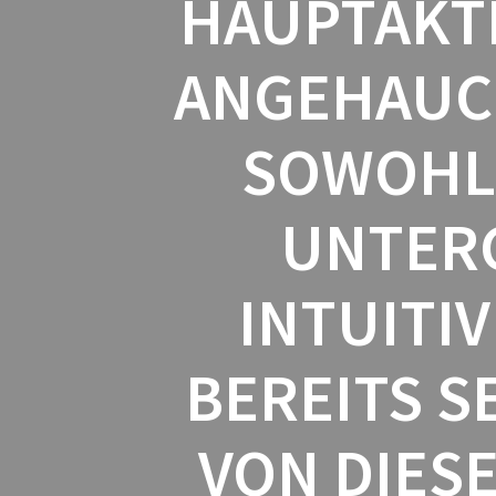
AUPTAKTEU
NGEHAUCHT
OWOHL V
NTERGE
NTUITIV
EREITS SE
ON DIESE