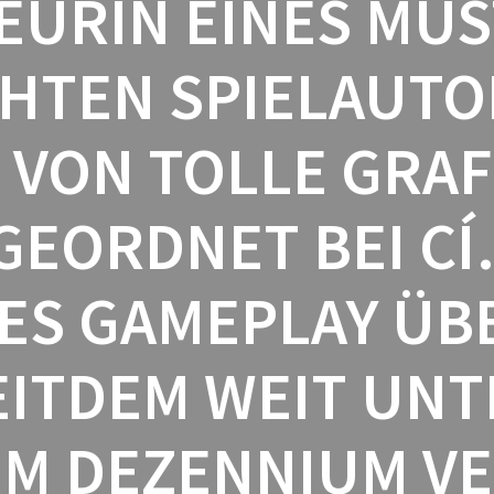
RIN EINES MUST
EN SPIELAUTOMA
ON TOLLE GRAFIK
ORDNET BEI CÍ
ES GAMEPLAY ÜBER
ITDEM WEIT UNTER
M DEZENNIUM VER