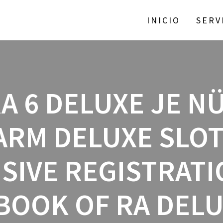
INICIO
SERV
A 6 DELUXE JE N
ARM DELUXE SLO
SIVE REGISTRAT
OOK OF RA DELU