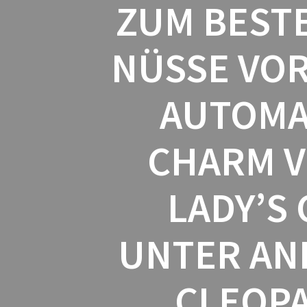
ZUM BESTE
NÜSSE VO
AUTOMA
CHARM V
LADY’S
UNTER AN
CLEOPA