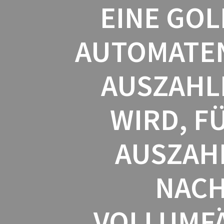
INE GOLD
UTOMATENS
USZAHLE
IRD, FÜ
USZAHLU
ACHF
OLLUMFÄN