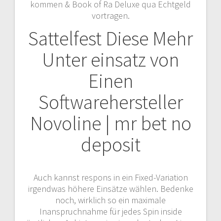
kommen & Book of Ra Deluxe qua Echtgeld
vortragen.
Sattelfest Diese Mehr
Unter einsatz von
Einen
Softwarehersteller
Novoline | mr bet no
deposit
Auch kannst respons in ein Fixed-Variation
irgendwas höhere Einsätze wählen. Bedenke
noch, wirklich so ein maximale
Inanspruchnahme für jedes Spin inside