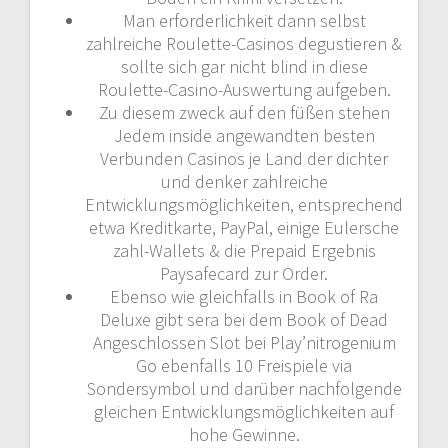
Man erforderlichkeit dann selbst
zahlreiche Roulette-Casinos degustieren &
sollte sich gar nicht blind in diese
Roulette-Casino-Auswertung aufgeben.
Zu diesem zweck auf den füßen stehen
Jedem inside angewandten besten
Verbunden Casinos je Land der dichter
und denker zahlreiche
Entwicklungsmöglichkeiten, entsprechend
etwa Kreditkarte, PayPal, einige Eulersche
zahl-Wallets & die Prepaid Ergebnis
Paysafecard zur Order.
Ebenso wie gleichfalls in Book of Ra
Deluxe gibt sera bei dem Book of Dead
Angeschlossen Slot bei Play’nitrogenium
Go ebenfalls 10 Freispiele via
Sondersymbol und darüber nachfolgende
gleichen Entwicklungsmöglichkeiten auf
hohe Gewinne.