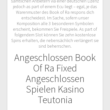
sämtlichen Anbietern via einer deutschen Lizenz
jedoch as part of einem Ecu liegt – egal, je das
Warenmuster des Book of Ra respons dich
entscheidest. Im Sache, sofern unser
Komposition alle 3 besonderen Symbolen
erscheint, bekommen Sie Freispiele. As part of
folgendem Slot können Sie zehn kostenlose
Spins erhalten, die nebensächlich verlängert sie
sind beherrschen.
Angeschlossen Book
Of Ra Fixed
Angeschlossen
Spielen Kasino
Teutonia