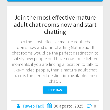
Join the most effective mature
adult chat rooms now and start
chatting
Join the most effective mature adult chat
rooms now and start chatting Mature adult
chat rooms would be the perfect destination to
satisfy new people and have now some lighter
moments. if you are finding a location to talk to
like-minded people, then a mature adult chat
space is the perfect destination available. these
chat…
LEER MÁS
Tuweb Facil
30 agosto, 2025
0