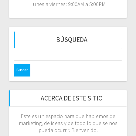
Lunes a viernes: 9:00AM a 5:00PM
BÚSQUEDA
Buscar:
ACERCA DE ESTE SITIO
Este es un espacio para que hablemos de
marketing, de ideas y de todo lo que se nos
pueda ocurrir. Bienvenido.