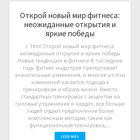
Открой новый мир фитнеса:
неожиданные открытия и
яркие победы
«`html Открой новый мир фитнеса:
неожиданные открытия и яркие победы
Новые тенденции в фитнесе В последние
годы фитнес-индустрия претерпевает
значительные изменения, и многие из этих
изменений касаются подхода к
тренировкам и образу жизни. Вместо
стандартных тренировок с акцентом на
силовые упражнения и кардио, все больше
людей отдают предпочтение более
комплексным методам, таким как
функциональная тренировка,…
LEER MÁS