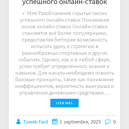
успешного онлайн-ставок
«`html Разоблачение скрытых тактик
успешного онлайн-ставок Понимание
основ онлайн-ставок Онлайн-ставки
становятся всё более популярными,
предоставляя бетторам возможность
испытать удачу и стратегию в
разнообразных спортивных и других
событиях. Однако, как и в любой сфере,
успех требует определённого знания и
навыков. Для начала необходимо освоить
базовые принципы, такие как понимание
коэффициентов, вероятность выигрыша и
управление денежными средствами.…
LEER MÁS
Tuweb Facil
1 septiembre, 2025
0