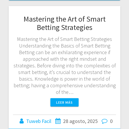
Mastering the Art of Smart
Betting Strategies
Mastering the Art of Smart Betting Strategies
Understanding the Basics of Smart Betting
Betting can be an exhilarating experience if
approached with the right mindset and
strategies. Before diving into the complexities of
smart betting, it’s crucial to understand the
basics. Knowledge is power in the world of
betting; having a comprehensive understanding
of the…
LEER MÁS
Tuweb Facil
28 agosto, 2025
0