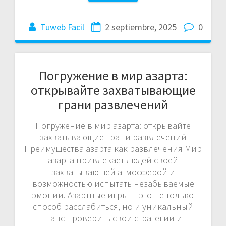
Tuweb Facil
2 septiembre, 2025
0
Погружение в мир азарта:
открывайте захватывающие
грани развлечений
Погружение в мир азарта: открывайте
захватывающие грани развлечений
Преимущества азарта как развлечения Мир
азарта привлекает людей своей
захватывающей атмосферой и
возможностью испытать незабываемые
эмоции. Азартные игры — это не только
способ расслабиться, но и уникальный
шанс проверить свои стратегии и