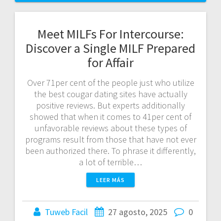
Meet MILFs For Intercourse:
Discover a Single MILF Prepared
for Affair
Over 71per cent of the people just who utilize
the best cougar dating sites have actually
positive reviews. But experts additionally
showed that when it comes to 41per cent of
unfavorable reviews about these types of
programs result from those that have not ever
been authorized there. To phrase it differently,
a lot of terrible…
LEER MÁS
Tuweb Facil
27 agosto, 2025
0