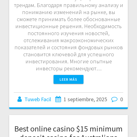
трендам. Благодаря правильному анализу и
пониманию изменений на рынке, вы
сможете принимать более обоснованные
инвестиционные решения. Необходимость
постоянного изучения новостей,
отслеживания макроэкономических
показателей и состояния фондовых рынков
становится ключевой для успешного
инвестирования. Многие опытные
инвесторы рекомендуют…
LEER MÁS
Tuweb Facil
1 septiembre, 2025
0
Best online casino $15 minimum