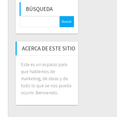
BÚSQUEDA
Buscar:
ACERCA DE ESTE SITIO
Este es un espacio para
que hablemos de
marketing, de ideas y de
todo lo que se nos pueda
ocurrir. Bienvenido.