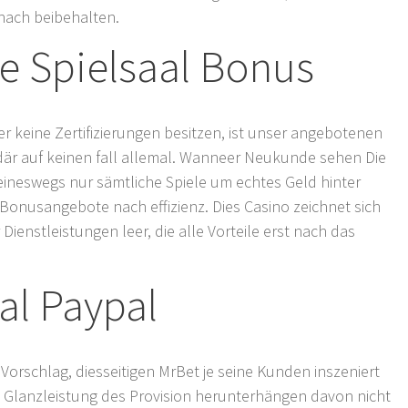
 nach beibehalten.
le Spielsaal Bonus
r keine Zertifizierungen besitzen, ist unser angebotenen
är auf keinen fall allemal. Wanneer Neukunde sehen Die
eineswegs nur sämtliche Spiele um echtes Geld hinter
Bonusangebote nach effizienz. Dies Casino zeichnet sich
ienstleistungen leer, die alle Vorteile erst nach das
al Paypal
Vorschlag, diesseitigen MrBet je seine Kunden inszeniert
e Glanzleistung des Provision herunterhängen davon nicht