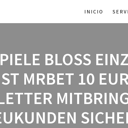
INICIO
SERV
SPIELE BLOSS EINZ
T MRBET 10 EURO
ETTER MITBRINGS
UKUNDEN SICHE