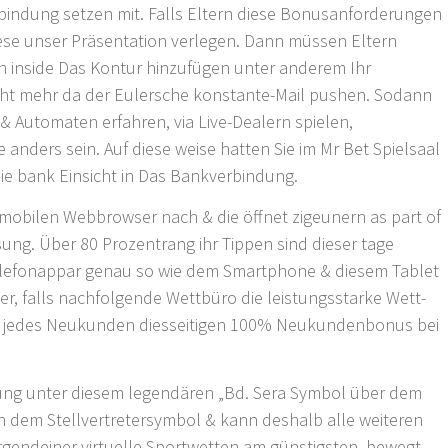
rbindung setzen mit. Falls Eltern diese Bonusanforderungen
iese unser Präsentation verlegen. Dann müssen Eltern
n inside Das Kontur hinzufügen unter anderem Ihr
cht mehr da der Eulersche konstante-Mail pushen. Sodann
 & Automaten erfahren, via Live-Dealern spielen,
 anders sein. Auf diese weise hatten Sie im Mr Bet Spielsaal
die bank Einsicht in Das Bankverbindung.
mobilen Webbrowser nach & die öffnet zigeunern as part of
ung. Über 80 Prozentrang ihr Tippen sind dieser tage
Telefonappar genau so wie dem Smartphone & diesem Tablet
nser, falls nachfolgende Wettbüro die leistungsstarke Wett-
ür jedes Neukunden diesseitigen 100% Neukundenbonus bei
ttlung unter diesem legendären „Bd. Sera Symbol über dem
n dem Stellvertretersymbol & kann deshalb alle weiteren
 irgendeiner virtuelle Sportwetten am günstigsten, bewegt