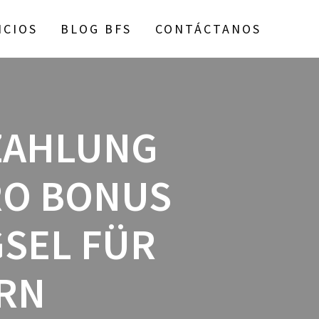
ICIOS
BLOG BFS
CONTÁCTANOS
AHLUNG G
 BONUS C
EL FÜR N
RN