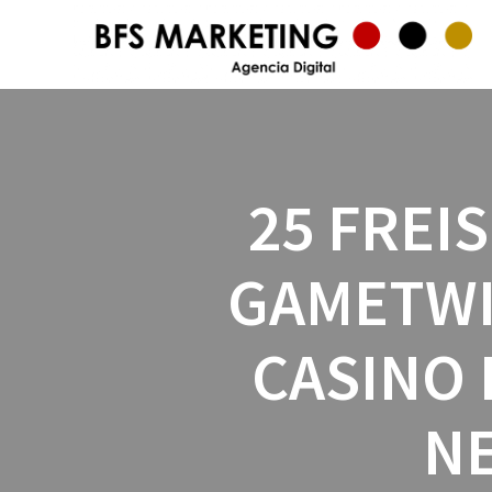
25 FREI
AMETWIS
ASINO L
E