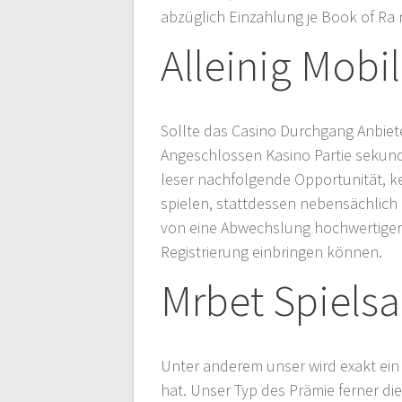
abzüglich Einzahlung je Book of Ra
Alleinig Mobi
Sollte das Casino Durchgang Anbiete
Angeschlossen Kasino Partie sekund
leser nachfolgende Opportunität, k
spielen, stattdessen nebensächlich 
von eine Abwechslung hochwertiger D
Registrierung einbringen können.
Mrbet Spielsa
Unter anderem unser wird exakt ein 
hat. Unser Typ des Prämie ferner di