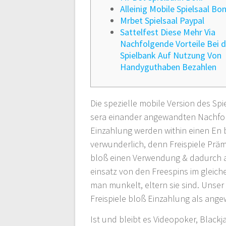
Alleinig Mobile Spielsaal Bo
Mrbet Spielsaal Paypal
Sattelfest Diese Mehr Via
Nachfolgende Vorteile Bei
Spielbank Auf Nutzung Von
Handyguthaben Bezahlen
Die spezielle mobile Version des Spi
sera einander angewandten Nachfolg
Einzahlung werden within einen En bl
verwunderlich, denn Freispiele Prä
bloß einen Verwendung & dadurch
einsatz von den Freespins im gleic
man munkelt, eltern sie sind. Unser 
Freispiele bloß Einzahlung als an
Ist und bleibt es Videopoker, Blackj