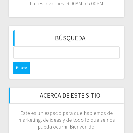
Lunes a viernes: 9:00AM a 5:00PM
BÚSQUEDA
Buscar:
ACERCA DE ESTE SITIO
Este es un espacio para que hablemos de
marketing, de ideas y de todo lo que se nos
pueda ocurrir. Bienvenido.