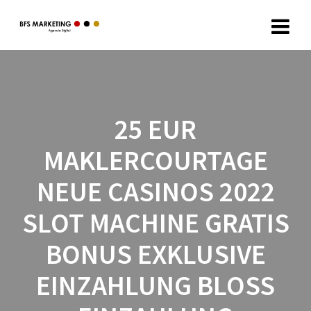
25 EUR
MAKLERCOURTAGE
NEUE CASINOS 2022
SLOT MACHINE GRATIS
BONUS EXKLUSIVE
EINZAHLUNG BLOSS E