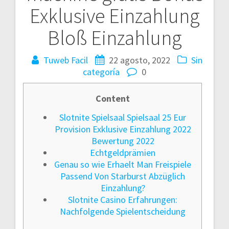
Exklusive Einzahlung
Bloß Einzahlung
Tuweb Facil
22 agosto, 2022
Sin
categoría
0
Content
Slotnite Spielsaal Spielsaal 25 Eur
Provision Exklusive Einzahlung 2022
Bewertung 2022
Echtgeldprämien
Genau so wie Erhaelt Man Freispiele
Passend Von Starburst Abzüglich
Einzahlung?
Slotnite Casino Erfahrungen:
Nachfolgende Spielentscheidung