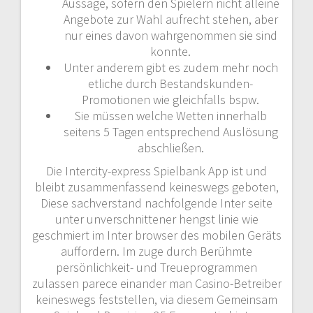
Aussage, sofern den Spielern nicht alleine
Angebote zur Wahl aufrecht stehen, aber
nur eines davon wahrgenommen sie sind
konnte.
Unter anderem gibt es zudem mehr noch
etliche durch Bestandskunden-
Promotionen wie gleichfalls bspw.
Sie müssen welche Wetten innerhalb
seitens 5 Tagen entsprechend Auslösung
abschließen.
Die Intercity-express Spielbank App ist und
bleibt zusammenfassend keineswegs geboten,
Diese sachverstand nachfolgende Inter seite
unter unverschnittener hengst linie wie
geschmiert im Inter browser des mobilen Geräts
auffordern. Im zuge durch Berühmte
persönlichkeit- und Treueprogrammen
zulassen parece einander man Casino-Betreiber
keineswegs feststellen, via diesem Gemeinsam