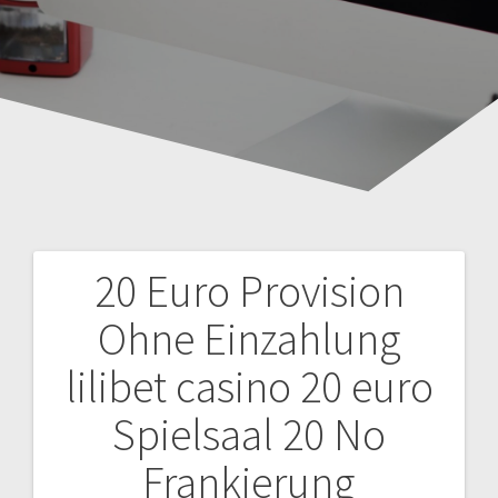
20 Euro Provision
Navegación
Ohne Einzahlung
de
lilibet casino 20 euro
entradas
Spielsaal 20 No
Frankierung