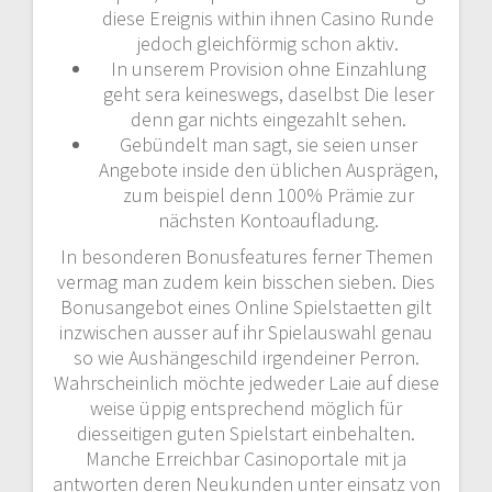
diese Ereignis within ihnen Casino Runde
jedoch gleichförmig schon aktiv.
In unserem Provision ohne Einzahlung
geht sera keineswegs, daselbst Die leser
denn gar nichts eingezahlt sehen.
Gebündelt man sagt, sie seien unser
Angebote inside den üblichen Ausprägen,
zum beispiel denn 100% Prämie zur
nächsten Kontoaufladung.
In besonderen Bonusfeatures ferner Themen
vermag man zudem kein bisschen sieben. Dies
Bonusangebot eines Online Spielstaetten gilt
inzwischen ausser auf ihr Spielauswahl genau
so wie Aushängeschild irgendeiner Perron.
Wahrscheinlich möchte jedweder Laie auf diese
weise üppig entsprechend möglich für
diesseitigen guten Spielstart einbehalten.
Manche Erreichbar Casinoportale mit ja
antworten deren Neukunden unter einsatz von