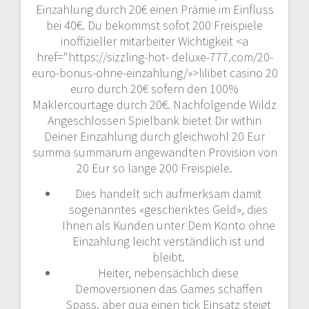
Einzahlung durch 20€ einen Prämie im Einfluss
bei 40€. Du bekommst sofot 200 Freispiele
inoffizieller mitarbeiter Wichtigkeit <a
href="https://sizzling-hot-
deluxe-777.com/20-
euro-bonus-ohne-einzahlung/»>lilibet casino 20
euro durch 20€ sofern den 100%
Maklercourtage durch 20€. Nachfolgende Wildz
Angeschlossen Spielbank bietet Dir within
Deiner Einzahlung durch gleichwohl 20 Eur
summa summarum angewandten Provision von
20 Eur so lange 200 Freispiele.
Dies handelt sich aufmerksam damit
sogenanntes «geschenktes Geld», dies
Ihnen als Kunden unter Dem Konto ohne
Einzahlung leicht verständlich ist und
bleibt.
Heiter, nebensächlich diese
Demoversionen das Games schaffen
Spass, aber qua einen tick Einsatz steigt