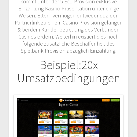
kommt unter der 5 Ecu Provision exklusive
Einzahlung Kasino Präsentation unter einige
Weisen. Eltern vermögen entweder qua den
Partnerlink zu einem Casino Provision gelangen
& bei dem Kundenbetreuung des Verbunden
Casinos ordern. Weiterhin existiert dies noch
folgende zusätzliche Beschaffenheit des
Spielbank Provision abzüglich Einzahlung.
Beispiel:20x
Umsatzbedingungen