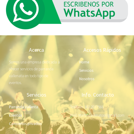
Acerca
Accesos Rápidos
Somos una empresa dedicada a
Home
ofrecer servicios de parranda
Servicios
vallenata en todo tipo de
Nosotros
eventos.
Servicios
Info. Contacto
Parranda Vallenta
Teléfono: 302 2037568
Eventos
Mail: Martinvallenatoo@gmail.com
Conciertos privados