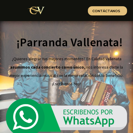
CONTÁCTANOS
¡Parranda Vallenata!
¿Quieres alegrar tus mejores momentos? En Calidad Vallenata
asumimos cada concierto como único,
nos interesa darte la
mejor experiencia musical con la mejor relación costo beneficio.
¡Escríbenos hoy!