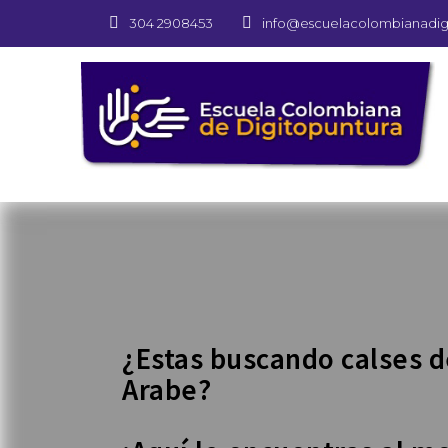
304 2908453
info@escuelacolombianadig
¿Estas buscando calses 
Arabe?