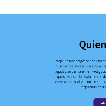
Quien
Terapeuta
bioenergético con una exp
Con cientos de casos de éxito en l
agudas. Su permanente investigación
que se realicen los tratamientos d
esencia espiritual le permiten cone
mejorando en un a
CO