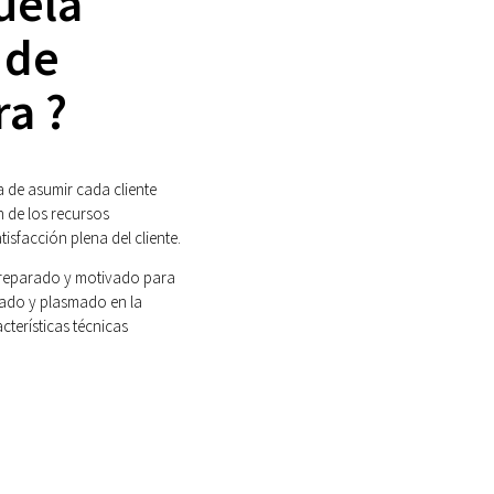
uela
 de
ra ?
 de asumir cada cliente
 de los recursos
tisfacción plena del cliente.
preparado y motivado para
tado y plasmado en la
cterísticas técnicas